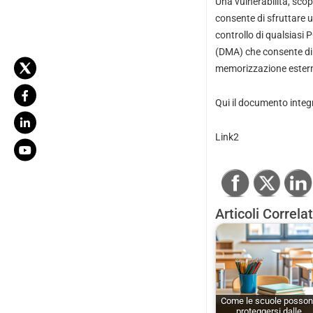
Una vulnerabilità, scope
consente di sfruttare 
controllo di qualsiasi
(DMA) che consente di v
memorizzazione esterne
Qui
il documento integ
Link2
Articoli Correlat
Come le scuole posso
proteggersi dalle