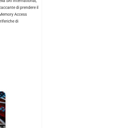
lla SRI International,
accante di prendere il
ct Memory Access
iferiche di
e di