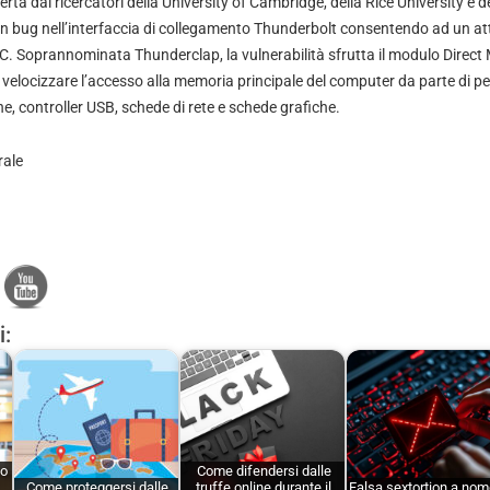
rta dai ricercatori della University of Cambridge, della Rice University e de
un bug nell’interfaccia di collegamento Thunderbolt consentendo ad un att
 PC. Soprannominata Thunderclap, la vulnerabilità sfrutta il modulo Dire
elocizzare l’accesso alla memoria principale del computer da parte di per
, controller USB, schede di rete e schede grafiche.
rale
i:
no
Come difendersi dalle
Come proteggersi dalle
truffe online durante il
Falsa sextortion a nom