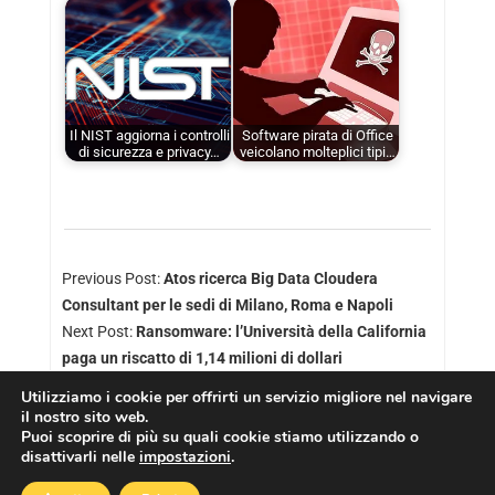
Il NIST aggiorna i controlli
Software pirata di Office
di sicurezza e privacy…
veicolano molteplici tipi…
Previous Post:
Atos ricerca Big Data Cloudera
Consultant per le sedi di Milano, Roma e Napoli
Next Post:
Ransomware: l’Università della California
paga un riscatto di 1,14 milioni di dollari
Utilizziamo i cookie per offrirti un servizio migliore nel navigare
il nostro sito web.
Puoi scoprire di più su quali cookie stiamo utilizzando o
disattivarli nelle
impostazioni
.
Copyright © 2026
Cookies Policy
|
Privacy Policy