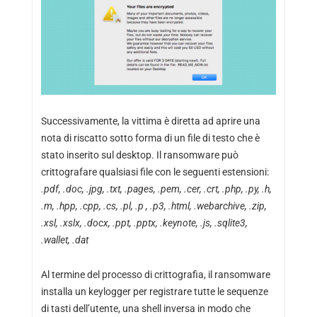
Successivamente, la vittima è diretta ad aprire una
nota di riscatto sotto forma di un file di testo che è
stato inserito sul desktop. Il ransomware può
crittografare qualsiasi file con le seguenti estensioni:
.pdf, .doc, .jpg, .txt, .pages, .pem, .cer, .crt, .php, .py, .h,
.m, .hpp, .cpp, .cs, .pl, .p , .p3, .html, .webarchive, .zip,
.xsl, .xslx, .docx, .ppt, .pptx, .keynote, .js, .sqlite3,
.wallet, .dat
Al termine del processo di crittografia, il ransomware
installa un keylogger per registrare tutte le sequenze
di tasti dell’utente, una shell inversa in modo che