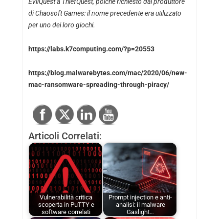
EvilQuest a ThiefQuest, poiché richiesto dal produttore
di Chaosoft Games: il nome precedente era utilizzato
per uno dei loro giochi.
https://labs.k7computing.com/?p=20553
https://blog.malwarebytes.com/mac/2020/06/new-
mac-ransomware-spreading-through-piracy/
Articoli Correlati:
Vulnerabilità critica
Prompt injection e anti-
scoperta in PuTTY e
analisi: il malware
software correlati
Gaslight…