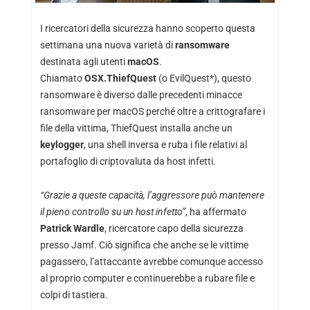
I ricercatori della sicurezza hanno scoperto questa
settimana una nuova varietà di
ransomware
destinata agli utenti
macOS
.
Chiamato
OSX.ThiefQuest
(o EvilQuest*), questo
ransomware è diverso dalle precedenti minacce
ransomware per macOS perché oltre a crittografare i
file della vittima, ThiefQuest installa anche un
keylogger
, una shell inversa e ruba i file relativi al
portafoglio di criptovaluta da host infetti.
“Grazie a queste capacità, l’aggressore può mantenere
il pieno controllo su un host infetto”
, ha affermato
Patrick Wardle
, ricercatore capo della sicurezza
presso Jamf. Ciò significa che anche se le vittime
pagassero, l’attaccante avrebbe comunque accesso
al proprio computer e continuerebbe a rubare file e
colpi di tastiera.