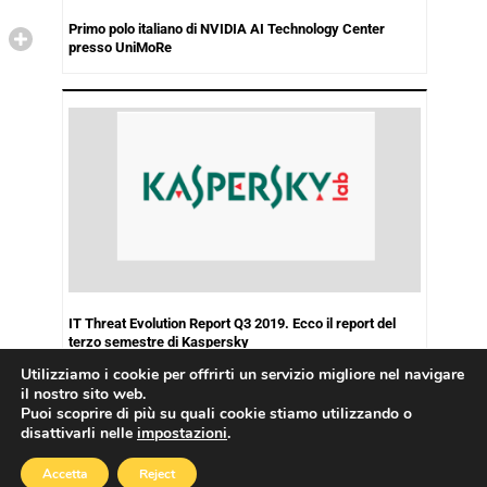
Primo polo italiano di NVIDIA AI Technology Center
presso UniMoRe
IT Threat Evolution Report Q3 2019. Ecco il report del
terzo semestre di Kaspersky
Utilizziamo i cookie per offrirti un servizio migliore nel navigare
il nostro sito web.
Puoi scoprire di più su quali cookie stiamo utilizzando o
disattivarli nelle
impostazioni
.
Copyright © 2026
Cookies Policy
|
Privacy Policy
Accetta
Reject