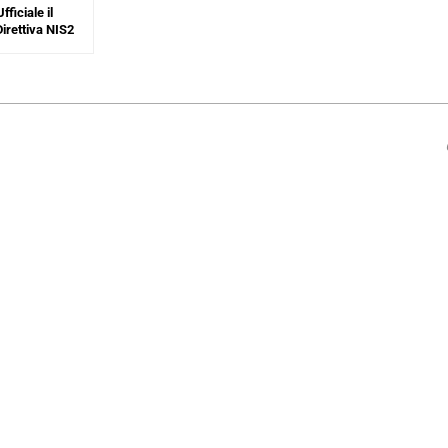
ficiale il
Direttiva NIS2