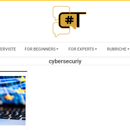
RIVISTA
TERVISTE
FOR BEGINNERS
FOR EXPERTS
RUBRICHE
CYBERSECURI
cybersecuriy
TRENDS