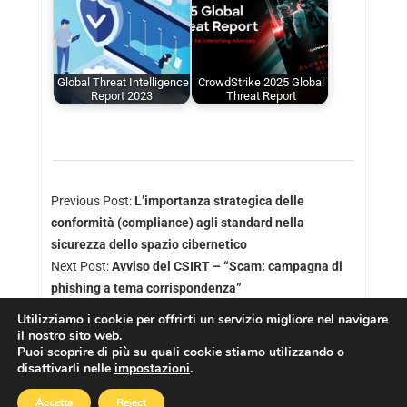
Global Threat Intelligence
CrowdStrike 2025 Global
Report 2023
Threat Report
Previous Post:
L’importanza strategica delle
conformità (compliance) agli standard nella
sicurezza dello spazio cibernetico
Next Post:
Avviso del CSIRT – “Scam: campagna di
phishing a tema corrispondenza”
Utilizziamo i cookie per offrirti un servizio migliore nel navigare
il nostro sito web.
Puoi scoprire di più su quali cookie stiamo utilizzando o
disattivarli nelle
impostazioni
.
Copyright © 2026
Cookies Policy
|
Privacy Policy
Accetta
Reject