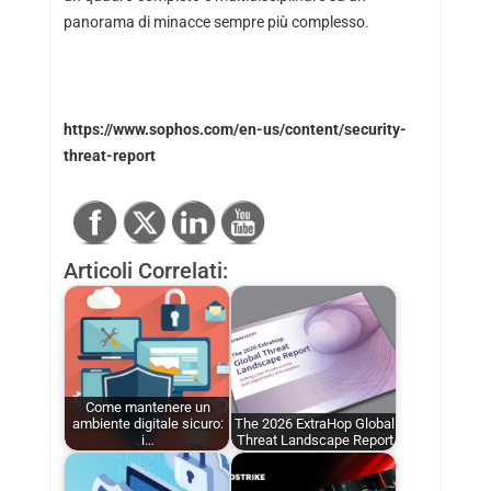
panorama di minacce sempre più complesso.
https://www.sophos.com/en-us/content/security-
threat-report
Articoli Correlati:
Come mantenere un
ambiente digitale sicuro:
The 2026 ExtraHop Global
i…
Threat Landscape Report