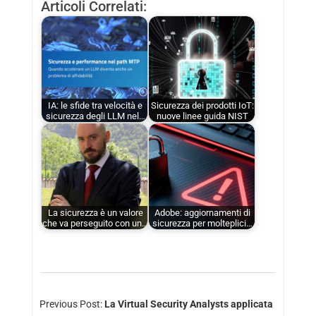
Articoli Correlati:
IA: le sfide tra velocità e
Sicurezza dei prodotti IoT:
sicurezza degli LLM nel…
nuove linee guida NIST
La sicurezza è un valore
Adobe: aggiornamenti di
che va perseguito con un…
sicurezza per molteplici…
Previous Post:
La Virtual Security Analysts applicata