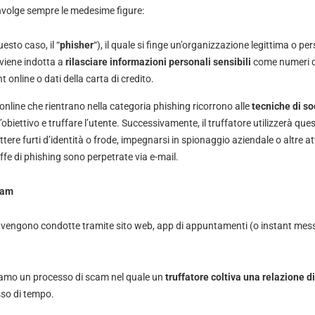
volge sempre le medesime figure:
uesto caso, il “
phisher
“), il quale si finge un’organizzazione legittima o pe
viene indotta a
rilasciare informazioni personali sensibili
come numeri di
t online o dati della carta di credito.
online che rientrano nella categoria phishing ricorrono alle
tecniche di so
’obiettivo e truffare l’utente. Successivamente, il truffatore utilizzerà qu
re furti d’identità o frode, impegnarsi in spionaggio aziendale o altre attiv
ffe di phishing sono perpetrate via e-mail.
cam
vengono condotte tramite sito web, app di appuntamenti (o instant mes
iamo un processo di scam nel quale un
truffatore coltiva una relazione d
sso di tempo.