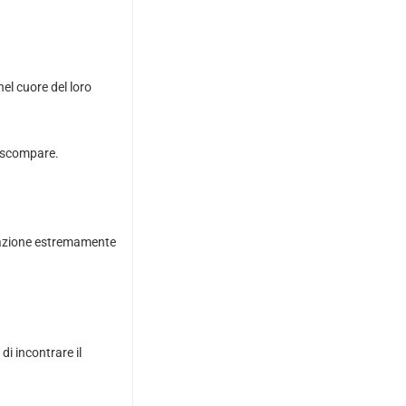
nel cuore del loro
e scompare.
perazione estremamente
i incontrare il