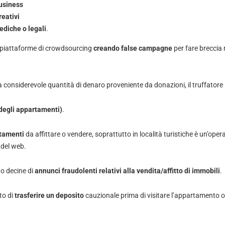
business
reativi
ediche o legali
.
i piattaforme di crowdsourcing
creando false
campagne
per fare breccia 
 considerevole quantità di denaro proveniente da donazioni, il truffator
 degli appartamenti)
.
rtamenti
da affittare o vendere, soprattutto in località turistiche è un’o
 del web.
o decine di
annunci fraudolenti relativi alla vendita/affitto di immobili
.
to di
trasferire un deposito
cauzionale prima di visitare l’appartamento o d