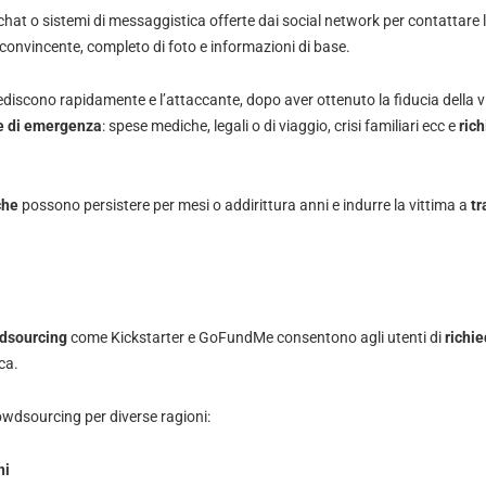
i chat o sistemi di messaggistica offerte dai social network per contattare 
 convincente, completo di foto e informazioni di base.
ediscono rapidamente e l’attaccante, dopo aver ottenuto la fiducia della v
e di emergenza
: spese mediche, legali o di viaggio, crisi familiari ecc e
ric
che
possono persistere per mesi o addirittura anni e indurre la vittima a
tr
dsourcing
come Kickstarter e GoFundMe consentono agli utenti di
richi
ca.
owdsourcing per diverse ragioni:
ni