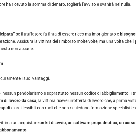
tore ha ricevuto la somma di denaro, toglierà l’avviso e svanirà nel nulla.
icipata”
se il truffatore fa finta di essere ricco ma imprigionato e
bisogno
erazione. Assicura la vittima del rimborso molte volte, ma una volta che il 
questo non accade.
am
icuramente i suoi vantaggi.
o, nessun pendolarismo e soprattutto nessun codice di abbigliamento. I tru
m di lavoro da casa
, la vittima riceve un’offerta di lavoro che, a prima vis
rapidi
e ore flessibili con ruoli che non richiedono formazione specialistica
 vittima ad acquistare
un kit di avvio, un software propedeutico, un corso
n abbonamento.