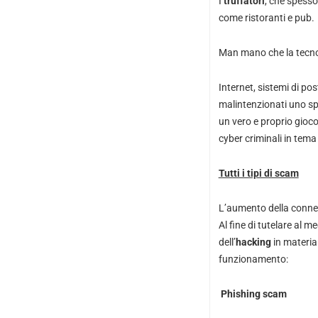
I
truffatori
, che spesso
come ristoranti e pub.
Man mano che la tecnol
Internet, sistemi di po
malintenzionati uno spa
un vero e proprio gioco
cyber criminali in tema
Tutti i tipi di scam
L’aumento della connet
Al fine di tutelare al 
dell’
hacking
in materia
funzionamento:
Phishing scam