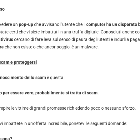
lso
 vedere un
pop-up
che avvisano l’utente che il
computer ha un disperato b
 state certi che vi siete imbattuti in una truffa digitale. Conosciuti anche 
tivirus
cercano di fare leva sul senso di paura degli utenti e indurli a pag
re
che non esiste o che ancor peggio, è un malware.
scam e proteggersi
onoscimento dello scam
è questa:
 per essere vero, probabilmente si tratta di scam.
iempire le vittime di grandi promesse richiedendo poco o nessuno sforzo.
i imbattete in un’offerta incredibile, ponetevi le seguenti domande:
rsona?