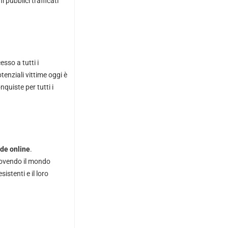
i pubblici trafficati
sso a tutti i
tenziali vittime oggi è
quiste per tutti i
ode online
.
muovendo il mondo
sistenti e il loro