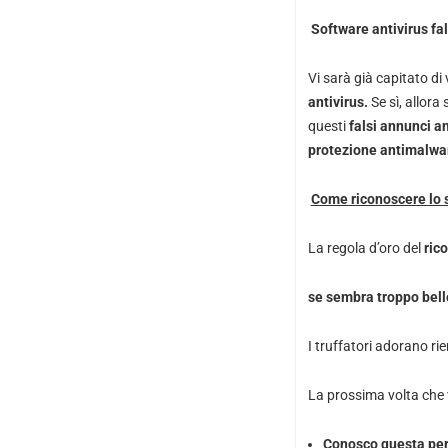
Software antivirus fa
Vi sarà già capitato di
antivirus.
Se sì, allora
questi
falsi annunci an
protezione antimalwa
Come riconoscere lo 
La regola d’oro del
ric
se sembra troppo bello
I truffatori adorano r
La prossima volta che v
Conosco questa pe