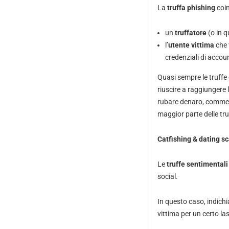
La
truffa phishing
coin
un
truffatore
(o in q
l’
utente vittima
che 
credenziali di accoun
Quasi sempre le truffe 
riuscire a raggiungere l
rubare denaro, commette
maggior parte delle tru
Catfishing & dating s
Le
truffe sentimentali
social.
In questo caso, indich
vittima per un certo la