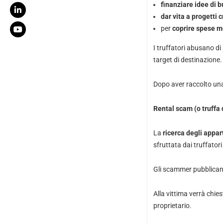
finanziare idee di 
dar vita a progetti c
per
coprire spese m
I truffatori abusano d
target di destinazione.
Dopo aver raccolto una
Rental scam (o truffa
La
ricerca degli appa
sfruttata dai truffatori
Gli scammer pubblican
Alla vittima verrà chies
proprietario.