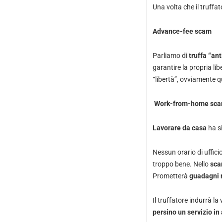
Una volta che il truffa
Advance-fee scam
Parliamo di
truffa “ant
garantire la propria lib
“libertà”, ovviamente 
Work-from-home sc
Lavorare da casa
ha s
Nessun orario di uffici
troppo bene. Nello
sca
Prometterà
guadagni 
Il truffatore indurrà la
persino un servizio i