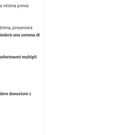
la vittima previa
ittima, presenterà
hiederà una somma di
asferimenti multipli
edere donazioni
a