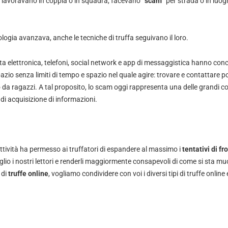
 lavoravano in coppia o in squadra, facevano “
scam
” per strada o in luogh
ogia avanzava, anche le tecniche di truffa seguivano il loro.
sta elettronica, telefoni, social network e app di messaggistica hanno conce
zio senza limiti di tempo e spazio nel quale agire: trovare e contattare po
 da ragazzi. A tal proposito, lo scam oggi rappresenta una delle grandi con
 di acquisizione di informazioni.
tività ha permesso ai truffatori di espandere al massimo i
tentativi di fr
meglio i nostri lettori e renderli maggiormente consapevoli di come si sta 
 di
truffe online
, vogliamo condividere con voi i diversi tipi di truffe online e