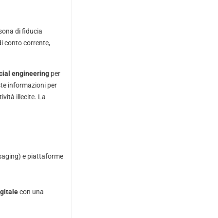
rsona di fiducia
 conto corrente,
cial engineering
per
este informazioni per
ità illecite. La
saging) e piattaforme
igitale
con una