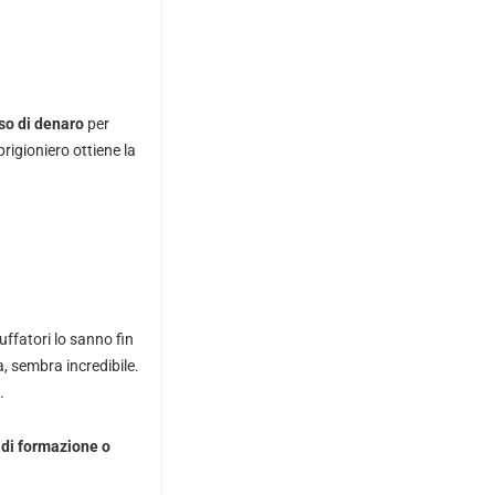
so di denaro
per
prigioniero ottiene la
ffatori lo sanno fin
ta, sembra incredibile.
.
 di formazione o