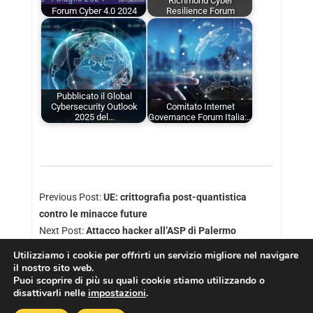
Richmond Cyber
Forum Cyber 4.0 2024
Resilience Forum
Pubblicato il Global
Cybersecurity Outlook
Comitato Internet
2025 del…
Governance Forum Italia:…
Previous Post:
UE: crittografia post-quantistica
contro le minacce future
Next Post:
Attacco hacker all’ASP di Palermo
Utilizziamo i cookie per offrirti un servizio migliore nel navigare
il nostro sito web.
Puoi scoprire di più su quali cookie stiamo utilizzando o
disattivarli nelle
impostazioni
.