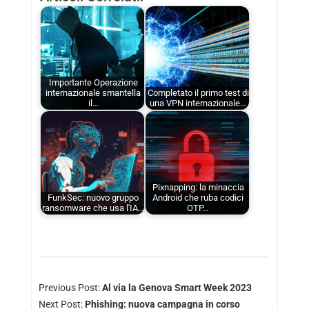
Importante Operazione
internazionale smantella
Completato il primo test di
il…
una VPN internazionale…
Pixnapping: la minaccia
FunkSec: nuovo gruppo
Android che ruba codici
ransomware che usa l'IA…
OTP…
Previous Post:
Al via la Genova Smart Week 2023
Next Post:
Phishing: nuova campagna in corso