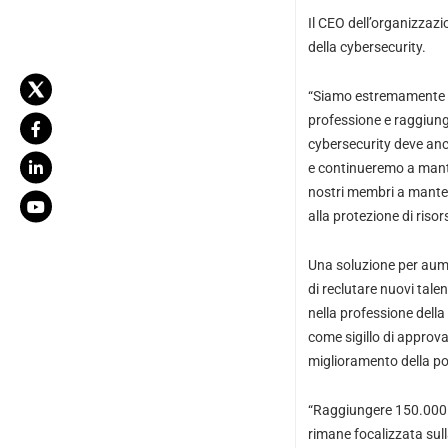
Il CEO dell’organizzazi
della cybersecurity.
“Siamo estremamente or
professione e raggiung
cybersecurity deve anco
e continueremo a mante
nostri membri a mantene
alla protezione di risor
Una soluzione per aume
di reclutare nuovi talen
nella professione della 
come sigillo di approva
miglioramento della po
“Raggiungere 150.000 m
rimane focalizzata sul