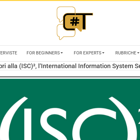
RIVISTA
TERVISTE
FOR BEGINNERS
FOR EXPERTS
RUBRICHE
CYBERSECURI
alla (ISC)², l’International Information System S
TRENDS