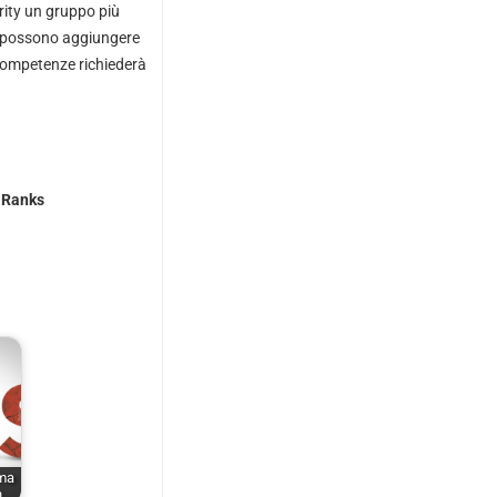
rity un gruppo più
che possono aggiungere
i competenze richiederà
-Ranks
ima
n…