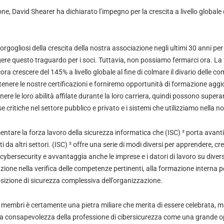
one, David Shearer ha dichiarato l’impegno per la crescita a livello globale 
gogliosi della crescita della nostra associazione negli ultimi 30 anni per
ere questo traguardo per i soci. Tuttavia, non possiamo fermarci ora. La 
ra crescere del 145% a livello globale al fine di colmare il divario delle 
nere le nostre certificazioni e forniremo opportunità di formazione aggio
re le loro abilità affilate durante la loro carriera, quindi possono superar
se critiche nel settore pubblico e privato e i sistemi che utilizziamo nella n
ntare la forza lavoro della sicurezza informatica che (ISC) ² porta avanti
ti da altri settori. (ISC) ² offre una serie di modi diversi per apprendere, c
cybersecurity e avvantaggia anche le imprese e i datori di lavoro su diversi
zione nella verifica delle competenze pertinenti, alla formazione interna pe
sizione di sicurezza complessiva dell’organizzazione.
embri è certamente una pietra miliare che merita di essere celebrata, m
la consapevolezza della professione di cibersicurezza come una grande 