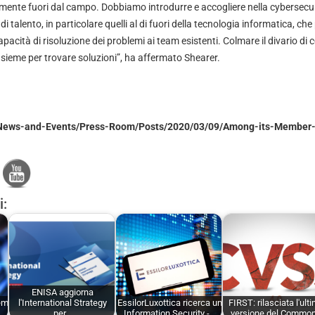
mente fuori dal campo. Dobbiamo introdurre e accogliere nella cybersecu
 di talento, in particolare quelli al di fuori della tecnologia informatica, 
apacità di risoluzione dei problemi ai team esistenti. Colmare il divario d
 insieme per trovare soluzioni”, ha affermato Shearer.
g/News-and-Events/Press-Room/Posts/2020/03/09/Among-its-Member
i:
ENISA aggiorna
em
l'International Strategy
EssilorLuxottica ricerca un
FIRST: rilasciata l'ult
per…
Information Security -…
versione del Commo