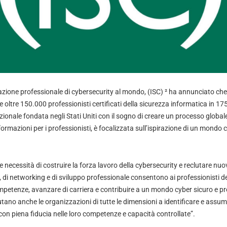
azione professionale di cybersecurity al mondo, (ISC) ² ha annunciato che
e oltre 150.000 professionisti certificati della sicurezza informatica in 17
ionale fondata negli Stati Uniti con il sogno di creare un processo globale
formazioni per i professionisti, è focalizzata sull’ispirazione di un mondo 
e necessità di costruire la forza lavoro della cybersecurity e reclutare nuo
 ², di networking e di sviluppo professionale consentono ai professionisti de
mpetenze, avanzare di carriera e contribuire a un mondo cyber sicuro e pr
iutano anche le organizzazioni di tutte le dimensioni a identificare e assume
con piena fiducia nelle loro competenze e capacità controllate”.