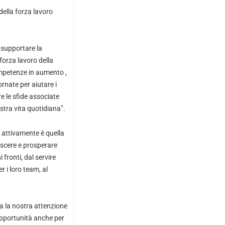
della forza lavoro
 supportare la
forza lavoro della
competenze in aumento ,
rnate per aiutare i
e le sfide associate
ostra vita quotidiana”.
 attivamente è quella
rescere e prosperare
 fronti, dal servire
r i loro team, al
a la nostra attenzione
opportunità anche per