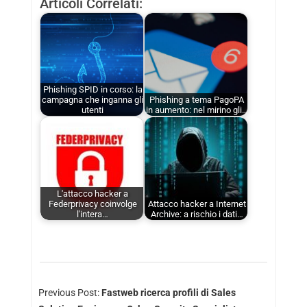
Articoli Correlati:
Phishing SPID in corso: la
campagna che inganna gli
Phishing a tema PagoPA
utenti
in aumento: nel mirino gli…
L'attacco hacker a
Federprivacy coinvolge
Attacco hacker a Internet
l'intera…
Archive: a rischio i dati…
Previous Post:
Fastweb ricerca profili di Sales