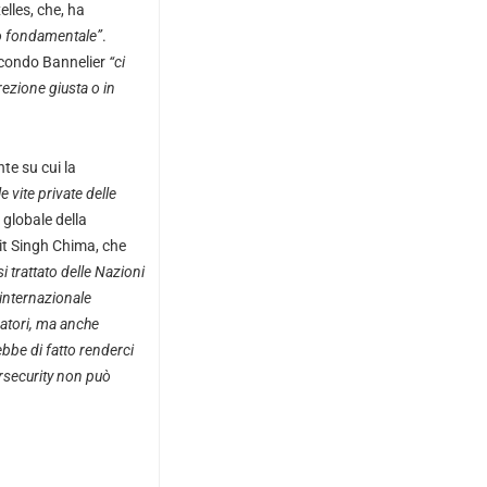
lles, che, ha
o fondamentale”
.
Secondo Bannelier
“ci
ezione giusta o in
te su cui la
 vite private delle
 globale della
Jit Singh Chima, che
i trattato delle Nazioni
 internazionale
matori, ma anche
ebbe di fatto renderci
ersecurity non può