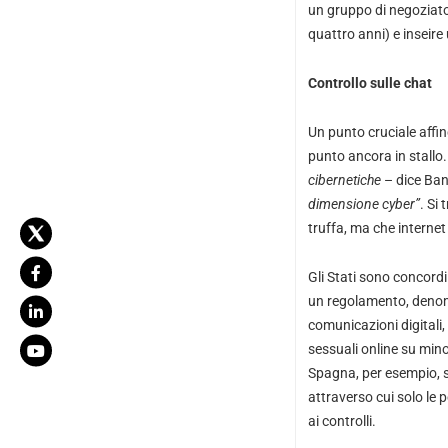
un gruppo di negoziator
quattro anni) e inseire 
Controllo sulle chat
Un punto cruciale affinc
punto ancora in stallo
cibernetiche
– dice Bann
dimensione cyber”
. Si
truffa, ma che interne
Gli Stati sono concordi
un regolamento, denomi
comunicazioni digitali,
sessuali online su mino
Spagna, per esempio, si
attraverso cui solo le
ai controlli.