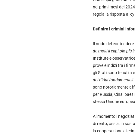
nei primi mesi del 202
regola la risposta al c
Definire i crimini info
Il nodo del contendere 
da molti il capitolo più
Institute e osservatric
prove e indizi tra i fir
gli Stati sono tenuti a c
dei diritti fondamentali
sono notoriamente affa
per Russia, Cina, paesi 
stessa Unione europea,
Al momento i negoziati
di reato, ossia, in sos
la cooperazione ai crimi