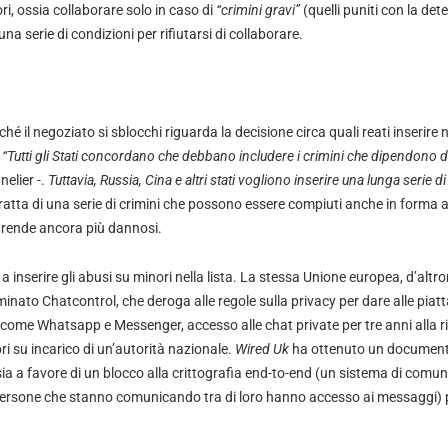
i, ossia collaborare solo in caso di
“crimini gravi”
(quelli puniti con la de
una serie di condizioni per rifiutarsi di collaborare.
hé il negoziato si sblocchi riguarda la decisione circa quali reati inserire
.
“Tutti gli Stati concordano che debbano includere i crimini che dipendono da
elier -.
Tuttavia, Russia, Cina e altri stati vogliono inserire una lunga serie di r
 tratta di una serie di crimini che possono essere compiuti anche in forma
t rende ancora più dannosi.
 a inserire gli abusi su minori nella lista. La stessa Unione europea, d’altr
nato Chatcontrol, che deroga alle regole sulla privacy per dare alle piat
 come Whatsapp e Messenger, accesso alle chat private per tre anni alla ri
ri su incarico di un’autorità nazionale.
Wired Uk
ha ottenuto un document
a a favore di un blocco alla crittografia end-to-end (un sistema di comun
 persone che stanno comunicando tra di loro hanno accesso ai messaggi) 