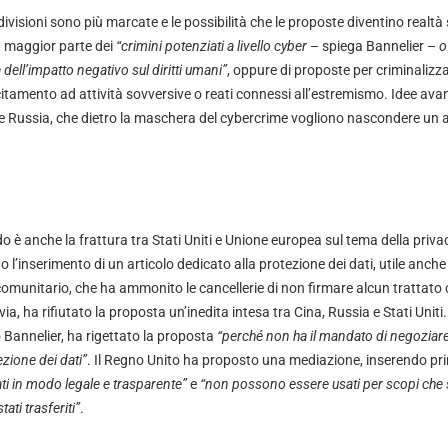
e divisioni sono più marcate e le possibilità che le proposte diventino realt
a maggior parte dei
“crimini potenziati a livello cyber
– spiega Bannelier –
o
 dell’impatto negativo sul diritti umani”
, oppure di proposte per criminalizza
ncitamento ad attività sovversive o reati connessi all’estremismo. Idee av
e Russia, che dietro la maschera del cybercrime vogliono nascondere un at
o è anche la frattura tra Stati Uniti e Unione europea sul tema della priv
l’inserimento di un articolo dedicato alla protezione dei dati, utile anche a
comunitario, che ha ammonito le cancellerie di non firmare alcun trattato 
via, ha rifiutato la proposta un’inedita intesa tra Cina, Russia e Stati Uniti.
 Bannelier, ha rigettato la proposta
“perché non ha il mandato di negoziare
zione dei dati”
. Il Regno Unito ha proposto una mediazione, inserendo pr
ti in modo legale e trasparente”
e
“non possono essere usati per scopi che 
ati trasferiti”
.