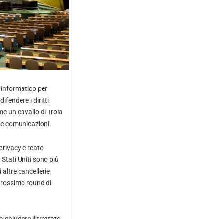
 informatico per
ifendere i diritti
me un cavallo di Troia
elle comunicazioni.
 privacy e reato
Stati Uniti sono più
 altre cancellerie
prossimo round di
 chiudere il trattato