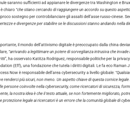
mule saranno sufficienti ad appianare le divergenze tra Washington e Bruxe
 è chiaro
“che stiano cercando di raggiungere un accordo su questo aspett
proco sostegno per controbilanciare gli assalti dell’asse russo-cinese. 
rtezze e divergenze per stabilire se le discussioni stanno andando nella dir
rtante, il mondo dell’attivismo digitale è preoccupato dalla china devian
lare,
“arrivando a legittimare un potere di sorveglianza intrusiva che invade le
itti
”, ha osservato Katitza Rodriguez, responsabile politiche per la privacy
ndation (Eff), una fondazione che tutela i diritti digitali. Le fa eco Raman 
cess Now è responsabile dell’area cybersecurity a livello globale:
“Qualsias
ve renderci più sicuri, non meno. Un aspetto chiave di questa cornice legale
e persone coinvolte nella cybersecurity, come ricercatori di sicurezza, for
ente, la nostra idea è che il testo attuale, se non fortemente migliorato, potr
e protezione legale ai ricercatori è un errore che la comunità globale di cyb