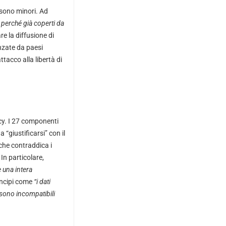
à sono minori. Ad
 perché già coperti da
re la diffusione di
anzate da paesi
tacco alla libertà di
acy. I 27 componenti
 “giustificarsi” con il
che contraddica i
 In particolare,
 una intera
incipi come
“i dati
sono incompatibili