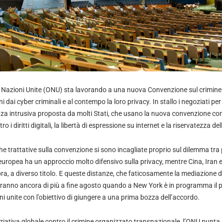
 Nazioni Unite (ONU) sta lavorando a una nuova Convenzione sul crimine
i dai cyber criminali e al contempo la loro privacy. In stallo i negoziati per d
anza intrusiva proposta da molti Stati, che usano la nuova convenzione co
 i diritti digitali, la libertà di espressione su internet e la riservatezza d
nghe trattative sulla convenzione si sono incagliate proprio sul dilemma tra
uropea ha un approccio molto difensivo sulla privacy, mentre Cina, Iran e 
ra, a diverso titolo. E queste distanze, che faticosamente la mediazione di
eranno ancora di più a fine agosto quando a New York è in programma il 
ni unite con l’obiettivo di giungere a una prima bozza dell’accordo.
iativa globale contro il crimine organizzato transnazionale, l’ONU punta a