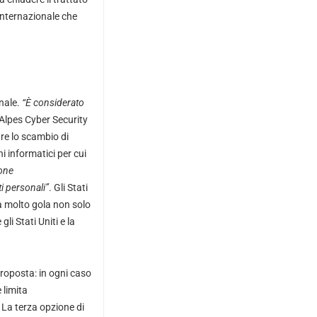
internazionale che
onale.
“È considerato
 Alpes Cyber Security
are lo scambio di
ni informatici per cui
ione
ti personali”
. Gli Stati
a molto gola non solo
li Stati Uniti e la
roposta: in ogni caso
 limita
. La terza opzione di