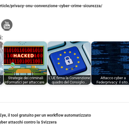
article/privacy-onu-convenzione-cyber-crime-sicurezza/
i:
P
Strategie dei criminali
L'UE firma la Convenzione
Attacco cyber a
na…
informatici per attaccare…
quadro del Consiglio…
Federprivacy: il sito
ye, il tool gratuito per un workflow automatizzato
yber attacchi contro la Svizzera