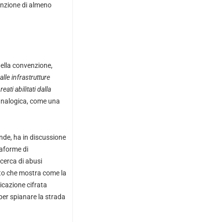
tenzione di almeno
 nella convenzione,
lle infrastrutture
eati abilitati dalla
 analogica, come una
onde, ha in discussione
taforme di
cerca di abusi
o che mostra come la
icazione cifrata
per spianare la strada