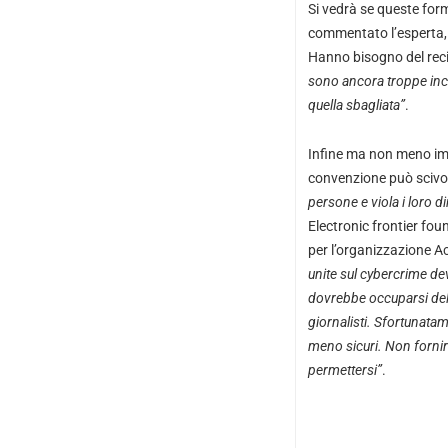
Si vedrà se queste for
commentato l’esperta,
Hanno bisogno del reci
sono ancora troppe ince
quella sbagliata”
.
Infine ma non meno impo
convenzione può scivo
persone e viola i loro dir
Electronic frontier fou
per l’organizzazione Ac
unite sul cybercrime de
dovrebbe occuparsi dell
giornalisti. Sfortunatam
meno sicuri. Non fornir
permettersi”
.