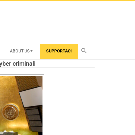
ABOUT US
SUPPORTACI
TY
yber criminali