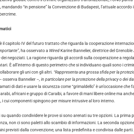
4, mandando “in pensione” la Convenzione di Budapest, l’attuale accordo 
ybercrime.
rmatici
è il capitolo IV del futuro trattato che riguarda la cooperazione internazi
 importante”
, ha osservato a
Wired
Karine Bannelier, direttrice del Grenoble
e dei negoziati. La ragione riguarda gli accordi sulla cooperazione a regol
matari. È all’interno di questo perimetro che si individuano quali sono i crimi
ollaborare gli uni con gli altri.
“Rappresenta una grossa sfida per la protez
– osserva Bannelier –
, in particolare per la protezione della privacy o dei da
mati di dati e usare la sicurezza come “grimaldello” è un’occasione che f
arabi, africani e gruppo di Caraibi, a favore di mani libere online ma anche g
 i cui componenti spingono per misure intrusive al loro interno.
 su quando condividere le prove si sono arenati su tre opzioni. La prima p
tanza, non ci sono paletti allo scambio di informazioni. La seconda opzione
ni previsti dalla convenzione; una lista predefinita e condivisa dalle parti