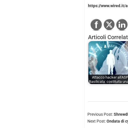
https://www.wired.it/
Articoli Correlat
Attacco hacker all'AS
Basilicata: costituita u
Previous Post:
ShrewdE
Next Post:
Ondata di c