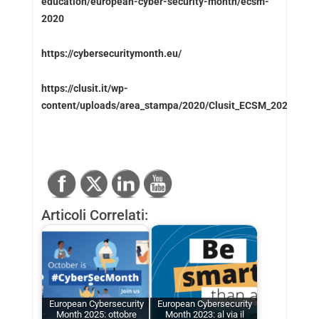
education/european-cyber-security-month/ecsm-
2020
https://cybersecuritymonth.eu/
https://clusit.it/wp-
content/uploads/area_stampa/2020/Clusit_ECSM_2020.pdf
Articoli Correlati:
European Cybersecurity
European Cybersecurity
Month 2025: ottobre
Month 2023: al via il