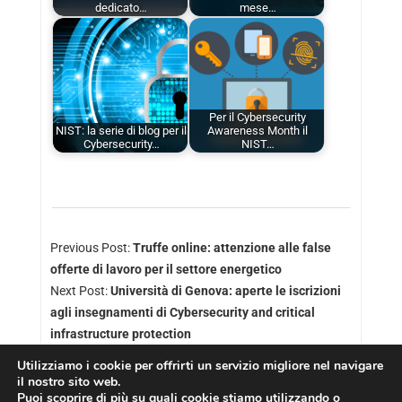
dedicato…
mese…
Per il Cybersecurity
NIST: la serie di blog per il
Awareness Month il
Cybersecurity…
NIST…
Previous Post:
Truffe online: attenzione alle false
offerte di lavoro per il settore energetico
Next Post:
Università di Genova: aperte le iscrizioni
agli insegnamenti di Cybersecurity and critical
infrastructure protection
Utilizziamo i cookie per offrirti un servizio migliore nel navigare
il nostro sito web.
Puoi scoprire di più su quali cookie stiamo utilizzando o