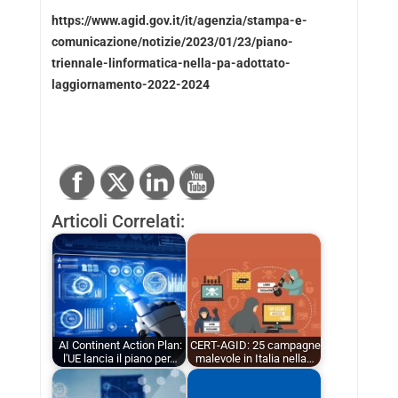
https://www.agid.gov.it/it/agenzia/stampa-e-
comunicazione/notizie/2023/01/23/piano-
triennale-linformatica-nella-pa-adottato-
laggiornamento-2022-2024
Articoli Correlati:
AI Continent Action Plan:
CERT-AGID: 25 campagne
l'UE lancia il piano per…
malevole in Italia nella…