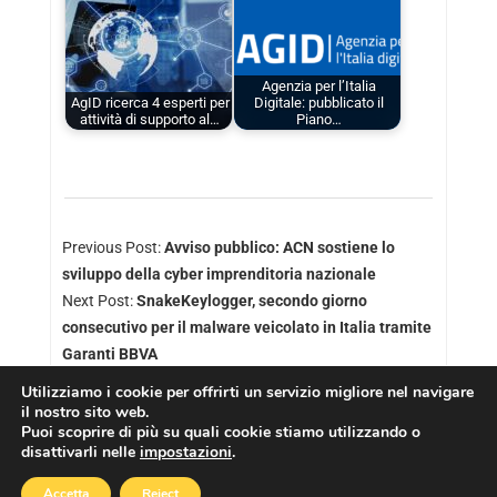
Agenzia per l’Italia
AgID ricerca 4 esperti per
Digitale: pubblicato il
attività di supporto al…
Piano…
Previous Post:
Avviso pubblico: ACN sostiene lo
sviluppo della cyber imprenditoria nazionale
Next Post:
SnakeKeylogger, secondo giorno
consecutivo per il malware veicolato in Italia tramite
Garanti BBVA
Utilizziamo i cookie per offrirti un servizio migliore nel navigare
il nostro sito web.
Puoi scoprire di più su quali cookie stiamo utilizzando o
disattivarli nelle
impostazioni
.
Copyright © 2026
Cookies Policy
|
Privacy Policy
Accetta
Reject