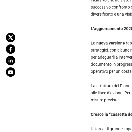
inclusivo che ha visto 
successivo confronto co
diversificato e una vis
L’aggiornamento 202
La
nuova versione
rap
strategici, con alcune 
per adeguarli a interve
documento in progress,
operativo per un costan
La struttura del Piano r
alle linee d’azione. Pe
misure previste.
Cresce la “cassetta de
Un’area di grande impat