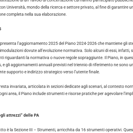
l’istituzione di un Tavolo di concertazione cui hanno partecipato pubbliche
n Università, mondo della ricerca e settore privato, al fine di garantire 
ione completa nella sua elaborazione.
5
presenta l’aggiornamento 2025 del Piano 2024-2026 che mantiene gli stes
rimodulazioni dovute all’evoluzione normativa. Solo alcuni di essi, infatti, 
nti riguardanti la normativa o nuove regole sopraggiunte. Il Piano, in ques
 e gli aggiornamenti annuali previsti nel triennio di riferimento ne sono 
te supporto e indirizzo strategico verso l’utente finale.
esta invariata, articolata in sezioni dedicate agli scenari, al contesto norma
r ogni area, il Piano include strumenti e risorse pratiche per agevolare l’im
gli attrezzi” delle PA
to è la Sezione III – Strumenti, arricchita da 16 strumenti operativi. Questi