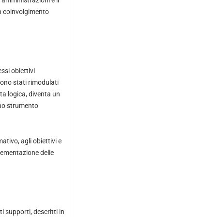
 amministrazioni e il
un coinvolgimento
si obiettivi
sono stati rimodulati
ta logica, diventa un
uno strumento
tivo, agli obiettivi e
plementazione delle
 supporti, descritti in