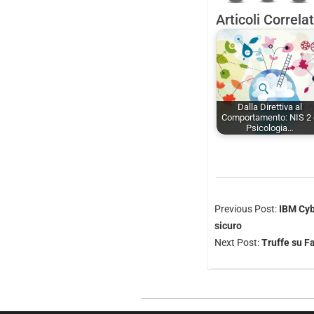
Articoli Correlat
Dalla Direttiva al
Comportamento: NIS 2
Psicologia…
Previous Post:
IBM Cyb
sicuro
Next Post:
Truffe su F