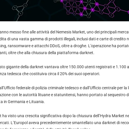
nno messo fine alle attività del Nemesis Market, uno dei principali mercati 
ita di una vasta gamma di prodotti illegali, inclusi dati e carte di credito r
ng, ransomware e attacchi DDoS, oltre a droghe. L’operazione ha portato 
anti, oltre che alla chiusura della piattaforma darknet.
to gigante della darknet vantava oltre 150.000 utenti registrati e 1.100 
nza tedesca che costituiva circa il 20% dei suoi operatori.
l’Ufficio federale di polizia criminale tedesco e dall’Ufficio centrale per la l
razione con le autorità lituane e statunitensi, hanno portato al sequestro de
a in Germania e Lituania.
t ha visto una crescita significativa dopo la chiusura dell’Hydra Market 
 mercati. L’Europol aveva precedentemente smantellato una darknet di reco