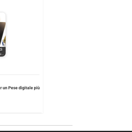
di
su…
 un Pese digitale più