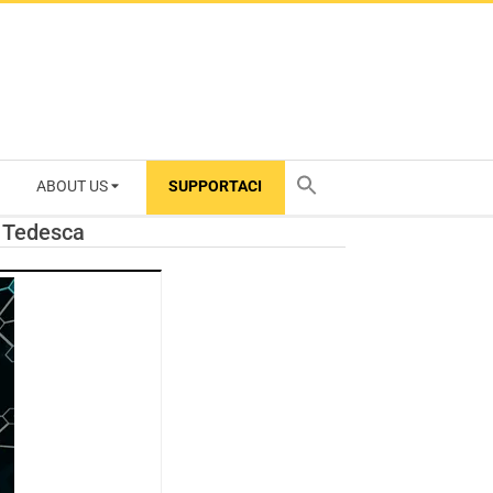
ABOUT US
SUPPORTACI
TY
a Tedesca