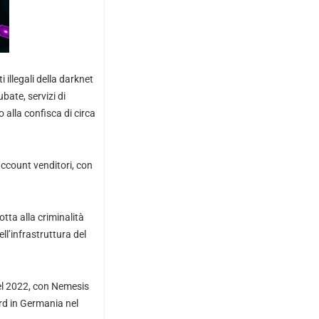
illegali della darknet
ubate, servizi di
alla confisca di circa
account venditori, con
otta alla criminalità
ll’infrastruttura del
nel 2022, con Nemesis
rd in Germania nel