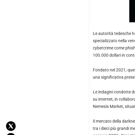
Le autorità tedesche ha
specializzato nella vend
cybercrime come phishi
100.000 dollari in cont
Fondato nel 2021, ques
una significativa prese
Le indagini condotte dal
su internet, in collabo
Nemesis Market, situat
Il mercato della darkne
tra i dieci più grandi