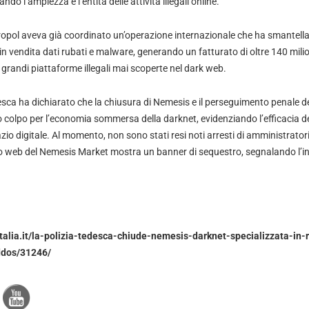
o l’ampiezza e l’entità delle attività illegali online.
ropol aveva già coordinato un’operazione internazionale che ha smantella
n vendita dati rubati e malware, generando un fatturato di oltre 140 milio
 grandi piattaforme illegali mai scoperte nel dark web.
esca ha dichiarato che la chiusura di Nemesis e il perseguimento penale de
colpo per l’economia sommersa della darknet, evidenziando l’efficacia del
zio digitale. Al momento, non sono stati resi noti arresti di amministratori 
sito web del Nemesis Market mostra un banner di sequestro, segnalando l’in
talia.it/la-polizia-tedesca-chiude-nemesis-darknet-specializzata-in
ddos/31246/