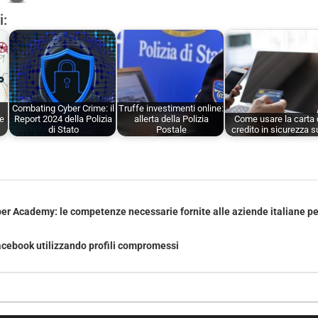
i:
Combating Cyber Crime: il
Truffe investimenti online:
 e
Report 2024 della Polizia
allerta della Polizia
Come usare la carta 
di Stato
Postale
credito in sicurezza 
er Academy: le competenze necessarie fornite alle aziende italiane per
acebook utilizzando profili compromessi