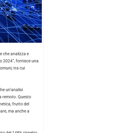
e che analizza e
o 2024”, fornisce una
comuni, tra cui
he un’analisi
 da remoto. Questo
etica, frutto del
rmare, ma anche a
nto del 148% rispetto