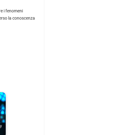
e i fenomeni
averso la conoscenza
y