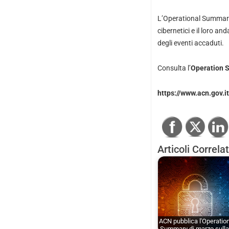
L’Operational Summary
cibernetici e il loro a
degli eventi accaduti.
Consulta l’
Operation 
https://www.acn.gov.i
Articoli Correlat
ACN pubblica l'Operatio
Summary di marzo sull