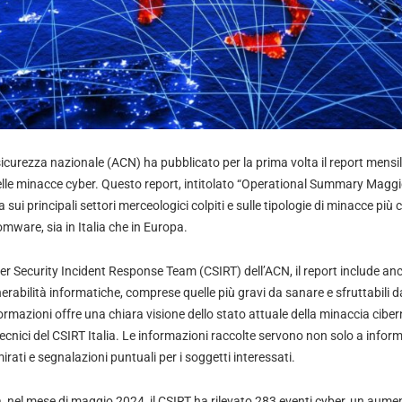
icurezza nazionale (ACN) ha pubblicato per la prima volta il report mensil
lle minacce cyber. Questo report, intitolato “Operational Summary Maggi
ui principali settori merceologici colpiti e sulle tipologie di minacce più 
ware, sia in Italia che in Europa.
r Security Incident Response Team (CSIRT) dell’ACN, il report include anc
erabilità informatiche, comprese quelle più gravi da sanare e sfruttabili
ormazioni offre una chiara visione dello stato attuale della minaccia cibern
ecnici del CSIRT Italia. Le informazioni raccolte servono non solo a info
irati e segnalazioni puntuali per i soggetti interessati.
à, nel mese di maggio 2024, il CSIRT ha rilevato 283 eventi cyber, un aume