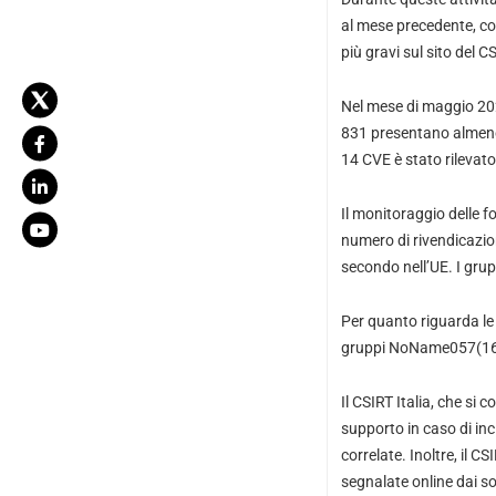
al mese precedente, con
più gravi sul sito del CS
Nel mese di maggio 202
831 presentano almeno
14 CVE è stato rilevato
Il monitoraggio delle f
numero di rivendicazioni
secondo nell’UE. I grup
Per quanto riguarda le r
gruppi NoName057(16) 
Il CSIRT Italia, che si 
supporto in caso di inc
correlate. Inoltre, il C
segnalate online dai so