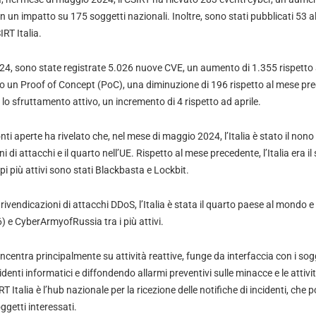
 un impatto su 175 soggetti nazionali. Inoltre, sono stati pubblicati 53 ale
IRT Italia.
4, sono state registrate 5.026 nuove CVE, un aumento di 1.355 rispetto a
 un Proof of Concept (PoC), una diminuzione di 196 rispetto al mese pre
 lo sfruttamento attivo, un incremento di 4 rispetto ad aprile.
onti aperte ha rivelato che, nel mese di maggio 2024, l’Italia è stato il no
 di attacchi e il quarto nell’UE. Rispetto al mese precedente, l’Italia era il
pi più attivi sono stati Blackbasta e Lockbit.
ivendicazioni di attacchi DDoS, l’Italia è stata il quarto paese al mondo e i
e CyberArmyofRussia tra i più attivi.
concentra principalmente su attività reattive, funge da interfaccia con i sog
identi informatici e diffondendo allarmi preventivi sulle minacce e le attivi
SIRT Italia è l’hub nazionale per la ricezione delle notifiche di incidenti, ch
ggetti interessati.