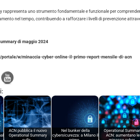
 rappresenta uno strumento fondamentale e funzionale per comprender
ndamento nel tempo, contribuendo a rafforzare i livelli di prevenzione attr
Summary di maggio 2024
t/portale/w/minaccia-cyber-online-il-primo-report-mensile-di-acn
i:
ACN pubblica il nuovo
Nel bunker della
Operational Summar
nal
Operational Summary
cybersicurezza: a Milano il
ACN: aumentano le
a…
sulle…
primo…
minacce cyber…