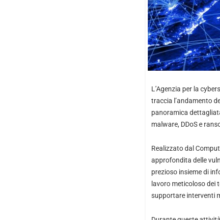
L’Agenzia per la cybers
traccia l’andamento de
panoramica dettagliata s
malware, DDoS e ransom
Realizzato dal Compute
approfondita delle vuln
prezioso insieme di inf
lavoro meticoloso dei t
supportare interventi m
Durante queste attivit