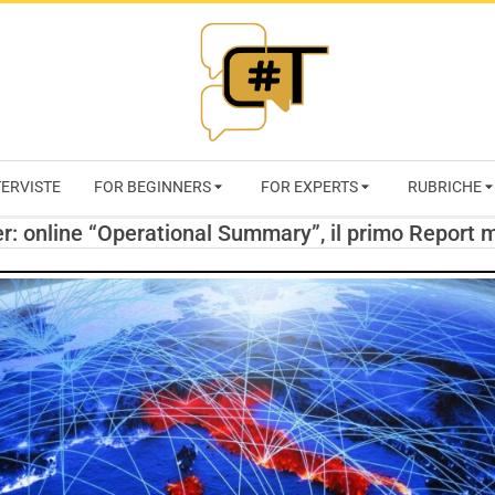
RIVISTA
TERVISTE
FOR BEGINNERS
FOR EXPERTS
RUBRICHE
CYBERSECURI
r: online “Operational Summary”, il primo Report 
TRENDS