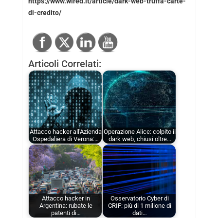
https://www.wired.it/article/dark-web-truffa-carte-
di-credito/
Articoli Correlati:
Attacco hacker all'Azienda
Operazione Alice: colpito il
Ospedaliera di Verona:…
dark web, chiusi oltre…
Attacco hacker in
Osservatorio Cyber di
Argentina: rubate le
CRIF: più di 1 milione di
patenti di…
dati…