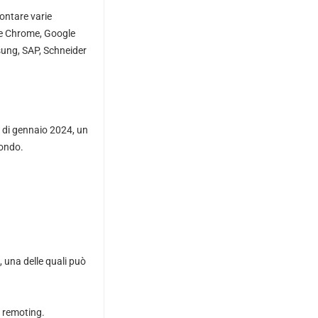
ontare varie
gle Chrome, Google
sung, SAP, Schneider
 di gennaio 2024, un
mondo.
, una delle quali può
T remoting.