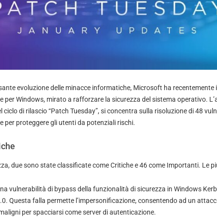
ssante evoluzione delle minacce informatiche, Microsoft ha recentement
 per Windows, mirato a rafforzare la sicurezza del sistema operativo. L
ciclo di rilascio “Patch Tuesday”, si concentra sulla risoluzione di 48 vuln
er proteggere gli utenti da potenziali rischi.
iche
rezza, due sono state classificate come Critiche e 46 come Importanti. Le pi
Una vulnerabilità di bypass della funzionalità di sicurezza in Windows Ker
0. Questa falla permette l’impersonificazione, consentendo ad un attacca
aligni per spacciarsi come server di autenticazione.