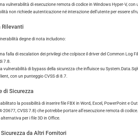
Una vulnerabilità di esecuzione remota di codice in Windows Hyper-V, con
ilità non richiede autenticazione né interazione dell’utente per essere sfr
 Rilevanti
ulnerabilità degne di nota includono:
Una falla di escalation dei privilegi che colpisce il driver del Common Log 
i 7.8.
na vulnerabilità di bypass della sicurezza che influisce su System.Data.Sql
ient, con un punteggio CVSS di 8.7.
e di Sicurezza
bilitato la possibilità di inserire file FBX in Word, Excel, PowerPoint e Ou
4-20677, CVSS 7.8) che potrebbe portare all’esecuzione remota di codice
ternativa per i file 3D in Office.
Sicurezza da Altri Fornitori