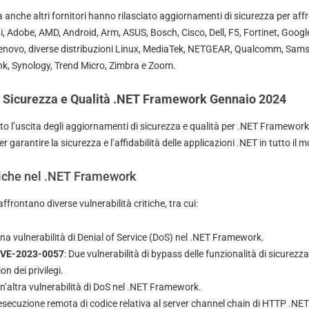
anche altri fornitori hanno rilasciato aggiornamenti di sicurezza per affr
ti, Adobe, AMD, Android, Arm, ASUS, Bosch, Cisco, Dell, F5, Fortinet, Goo
 Lenovo, diverse distribuzioni Linux, MediaTek, NETGEAR, Qualcomm, Sam
unk, Synology, Trend Micro, Zimbra e Zoom.
 Sicurezza e Qualità .NET Framework Gennaio 2024
o l’uscita degli aggiornamenti di sicurezza e qualità per .NET Framework
garantire la sicurezza e l’affidabilità delle applicazioni .NET in tutto il 
tiche nel .NET Framework
frontano diverse vulnerabilità critiche, tra cui:
Una vulnerabilità di Denial of Service (DoS) nel .NET Framework.
CVE-2023-0057
: Due vulnerabilità di bypass delle funzionalità di sicurezza
on dei privilegi.
Un’altra vulnerabilità di DoS nel .NET Framework.
 esecuzione remota di codice relativa al server channel chain di HTTP .NE