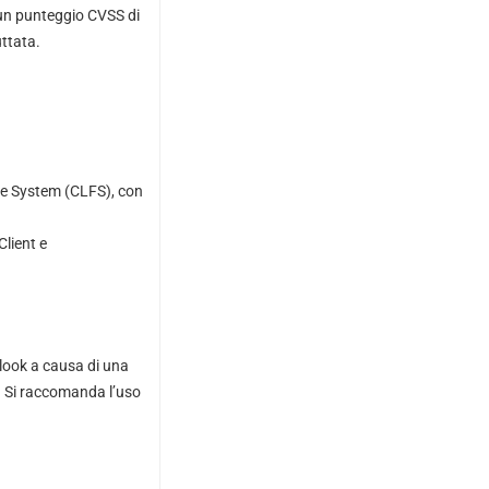
 un punteggio CVSS di
uttata.
File System (CLFS), con
Client e
tlook a causa di una
. Si raccomanda l’uso