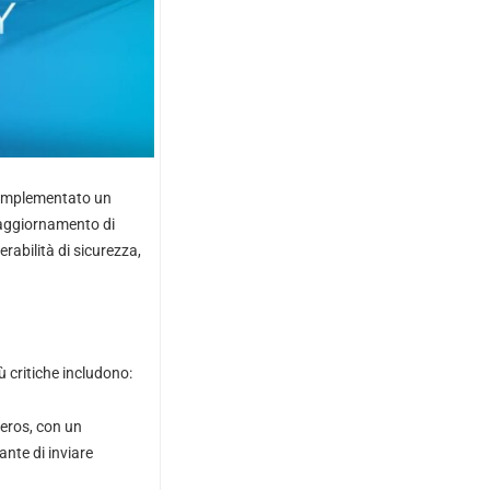
e implementato un
’aggiornamento di
erabilità di sicurezza,
ù critiche includono:
beros, con un
nte di inviare