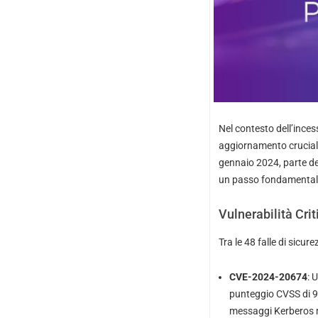
Nel contesto dell’ince
aggiornamento cruciale
gennaio 2024, parte del 
un passo fondamentale p
Vulnerabilità Crit
Tra le 48 falle di sicu
CVE-2024-20674
: 
punteggio CVSS di 9.
messaggi Kerberos m