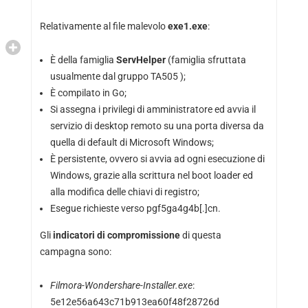
Relativamente al file malevolo
exe1.exe
:
È della famiglia
ServHelper
(famiglia sfruttata
usualmente dal gruppo TA505 );
È compilato in Go;
Si assegna i privilegi di amministratore ed avvia il
servizio di desktop remoto su una porta diversa da
quella di default di Microsoft Windows;
È persistente, ovvero si avvia ad ogni esecuzione di
Windows, grazie alla scrittura nel boot loader ed
alla modifica delle chiavi di registro;
Esegue richieste verso pgf5ga4g4b[.]cn.
Gli
indicatori di compromissione
di questa
campagna sono:
Filmora-Wondershare-Installer.exe
:
5e12e56a643c71b913ea60f48f28726d