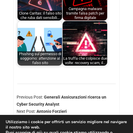
Campagna malware
Clone Caritas: il falso sito
tramite falsa patch per
che ruba dati sensibili…
firma digitale
Phishing sul permesso di
soggiorno: attenzione al
La truffa che colpisce due
falso sito
volte: recovery scam, il…
Previous Post:
Generali Assicurazioni ricerca un
Cyber Security Analyst
Next Post:
Antonio Forzieri
Utilizziamo i cookie per offrirti un servizio migliore nel navigare
il nostro sito web.
Puoi scoprire di più su quali cookie stiamo utilizzando o