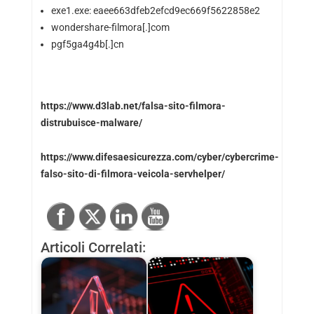
exe1.exe: eaee663dfeb2efcd9ec669f5622858e2
wondershare-filmora[.]com
pgf5ga4g4b[.]cn
https://www.d3lab.net/falsa-sito-filmora-
distrubuisce-malware/
https://www.difesaesicurezza.com/cyber/cybercrime-
falso-sito-di-filmora-veicola-servhelper/
Articoli Correlati: