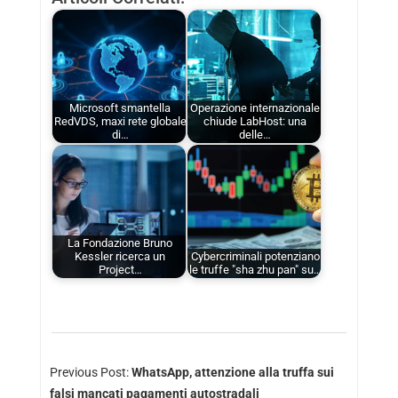
Microsoft smantella
Operazione internazionale
RedVDS, maxi rete globale
chiude LabHost: una
di…
delle…
La Fondazione Bruno
Kessler ricerca un
Cybercriminali potenziano
Project…
le truffe "sha zhu pan" su…
Previous Post:
WhatsApp, attenzione alla truffa sui
falsi mancati pagamenti autostradali