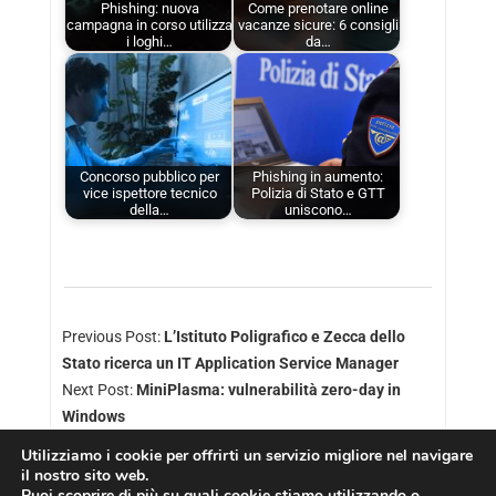
Phishing: nuova
Come prenotare online
campagna in corso utilizza
vacanze sicure: 6 consigli
i loghi…
da…
Concorso pubblico per
Phishing in aumento:
vice ispettore tecnico
Polizia di Stato e GTT
della…
uniscono…
Previous Post:
L’Istituto Poligrafico e Zecca dello
Stato ricerca un IT Application Service Manager
Next Post:
MiniPlasma: vulnerabilità zero-day in
Windows
Utilizziamo i cookie per offrirti un servizio migliore nel navigare
il nostro sito web.
Puoi scoprire di più su quali cookie stiamo utilizzando o