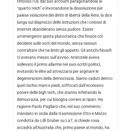
rimosso l’UE dal suo account paragonandola al
“quarto reich” e invocandone la dissoluzione per
palese violazione dei diritti di libertà della Rete, la dice
lunga sul disprezzo delle istituzioni che i colossi di
Internet sbandierano senza pudore. Esiste
un’emergente spinta plutocratica che finisce col
decidere sulle sorti del mondo, senza nessun
contraltare che ne limiti gli appetiti. Gli antichi filosofi
ci avevano messo sull’avviso: Aristotele aveva
sollevato il primo allarme nei suoi scritti politici,
invitando le élite ad attrezzarsi per arginare le
degenerazioni della democrazia. Siamo caduti dentro
quel rischio mani e piedi, soffocati dall’eccessivo
potere delle bigh tech, che stanno infettando la
democrazia, per cui bisogna correre ai ripari. Ha
ragione Paolo Pagliaro che, nel suo commento
mandato in onda dalla trasmissione Otto e Mezzo
condotta da Lilli Gruber su La7, si chiede cosa
accadrà all’Australia che, primo paese al mondo, ha