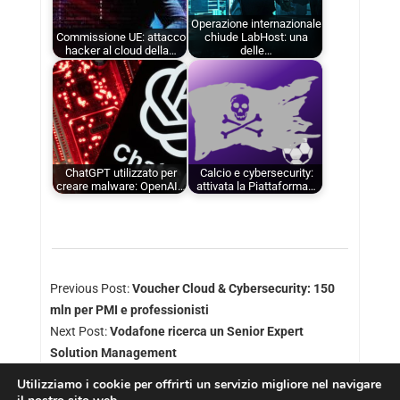
Operazione internazionale
Commissione UE: attacco
chiude LabHost: una
hacker al cloud della…
delle…
ChatGPT utilizzato per
Calcio e cybersecurity:
creare malware: OpenAI…
attivata la Piattaforma…
Previous Post:
Voucher Cloud & Cybersecurity: 150
mln per PMI e professionisti
Next Post:
Vodafone ricerca un Senior Expert
Solution Management
Utilizziamo i cookie per offrirti un servizio migliore nel navigare