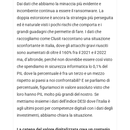
Dai dati che abbiamo la minaccia più evidente e
incombente continua a essere il ransomware. La
doppia estorsione è ancora la strategia più perseguita
ed è naturale visti i pochi rischi che comporta e i
grandi guadagni che permette di fare. I dati che
raccogliamo come Clusit raccontano una situazione
sconfortante in Italia, dove gli attacchi gravi riusciti
sono aumentati di oltre il 160% fra il 2021 e il 2022
ma, d’altronde, perché non dovrebbe essere così visto
che spendiamo in sicurezza informatica lo 0,1% del
PIL dove la percentuale è fra un terzo e un mezzo
rispetto ai paesi a noi confrontabili? E se parliamo di
percentuale, figuriamoci in valore assoluto visto che
loro hanno PIL molto più grandi del nostro. Se
mettiamo insieme i dati dell’indice DESI dove l’Italia è
agli ultimi posti per competenze digitali con i dati degli
investimenti, abbiamo chiara la situazione.
La catena del valore digitalizzata crea un contagio