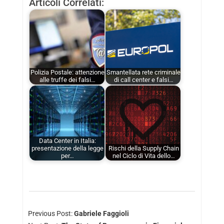
Articoli Correlati:
Polizia Postale: attenzione
Smantellata rete criminale
alle truffe dei falsi…
di call center e falsi…
Data Center in Italia:
presentazione della legge
Rischi della Supply Chain
per…
nel Ciclo di Vita dello…
Previous Post:
Gabriele Faggioli