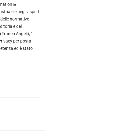
rmation &
striale e negli aspetti
e delle normative
ditoria e del
 (Franco Angeli), “I
Privacy per posta
petenza ed è stato