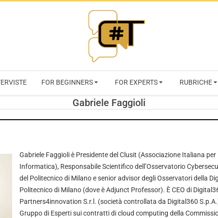
RIVISTA
TERVISTE
FOR BEGINNERS
FOR EXPERTS
RUBRICHE
CYBERSECURI
Gabriele Faggioli
TRENDS
Gabriele Faggioli è Presidente del Clusit (Associazione Italiana per
Informatica), Responsabile Scientifico dell’Osservatorio Cybersecu
del Politecnico di Milano e senior advisor degli Osservatori della Di
Politecnico di Milano (dove è Adjunct Professor). È CEO di Digital36
Partners4innovation S.r.l. (società controllata da Digital360 S.p.A
Gruppo di Esperti sui contratti di cloud computing della Commiss