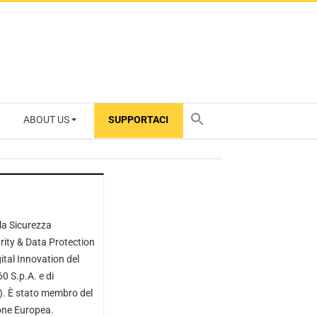
ABOUT US
SUPPORTACI
TY
 la Sicurezza
rity & Data Protection
gital Innovation del
0 S.p.A. e di
.). È stato membro del
ione Europea.