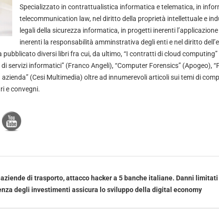
Specializzato in contrattualistica informatica e telematica, in info
telecommunication law, nel diritto della proprietà intellettuale e indu
legali della sicurezza informatica, in progetti inerenti l’applicazion
inerenti la responsabilità amminstrativa degli enti e nel diritto dell’e
pubblicato diversi libri fra cui, da ultimo, “I contratti di cloud computing”
o di servizi informatici” (Franco Angeli), “Computer Forensics” (Apogeo), “
in azienda” (Cesi Multimedia) oltre ad innumerevoli articoli sui temi di com
ri e convegni.
aziende di trasporto, attacco hacker a 5 banche italiane. Danni limitati
nza degli investimenti assicura lo sviluppo della digital economy