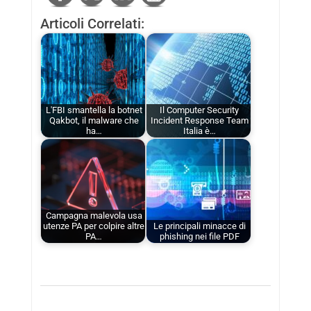
Articoli Correlati:
L'FBI smantella la botnet
Il Computer Security
Qakbot, il malware che
Incident Response Team
ha…
Italia è…
Campagna malevola usa
utenze PA per colpire altre
Le principali minacce di
PA…
phishing nei file PDF