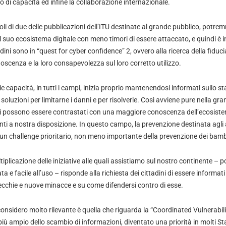
lo di capacità ed infine la collaborazione internazionale.
oli di due delle pubblicazioni dell’ITU destinate al grande pubblico, potre
l suo ecosistema digitale con meno timori di essere attaccato, e quindi è i
dini sono in “quest for cyber confidence” 2, ovvero alla ricerca della fiducia 
oscenza e la loro consapevolezza sul loro corretto utilizzo.
e capacità, in tutti i campi, inizia proprio mantenendosi informati sullo st
 soluzioni per limitarne i danni e per risolverle. Così avviene pure nella gr
coli possono essere contrastati con una maggiore conoscenza dell’ecosiste
ti a nostra disposizione. In questo campo, la prevenzione destinata agli a
 un challenge prioritario, non meno importante della prevenzione dei bamb
tiplicazione delle iniziative alle quali assistiamo sul nostro continente – 
 e facile all’uso – risponde alla richiesta dei cittadini di essere informati
chie e nuove minacce e su come difendersi contro di esse.
 considero molto rilevante è quella che riguarda la “Coordinated Vulnerabili
più ampio dello scambio di informazioni, diventato una priorità in molti St