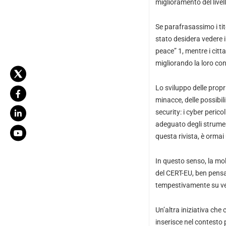
miglioramento del livel
Se parafrasassimo i tit
stato desidera vedere i
peace” 1, mentre i citta
migliorando la loro con
Lo sviluppo delle propri
minacce, delle possibili
security: i cyber peri
adeguato degli strumen
questa rivista, è ormai
In questo senso, la mol
del CERT-EU, ben pensata
tempestivamente su vec
Un’altra iniziativa che
inserisce nel contesto 