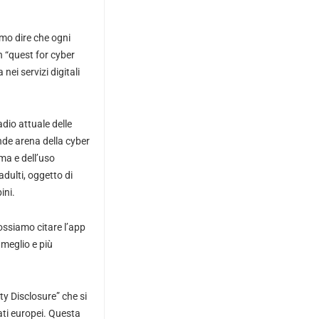
mmo dire che ogni
n “quest for cyber
nei servizi digitali
adio attuale delle
ande arena della cyber
ma e dell’uso
dulti, oggetto di
ini.
possiamo citare l’app
 meglio e più
ty Disclosure” che si
ati europei. Questa