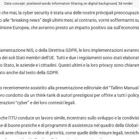
Data concept: pixelated words Information Sharing on digital background, 3d render
iù che mai, la cyber security è stata una delle nostre principali preoccupaz
o alle “breaking news” degli ultimi mesi; al contrario, vorrei soffermarmi s
Unione Europea, che avranno presto un impatto positivo sia sull’economia 
olamentazione NIS, o della Direttiva GDPR, le loro implementazioni avranno
 dei soli Stati membri dell’UE. Tutti e due i regolamenti sono stati elabora
o Stato, le aziende e i cittadini. Questi ultimi e la loro privacy sono chiar
ato anche dal testo della GDPR.
 recentemente assistito alla presentazione editoriale del “Tallinn Manual 
o condotto da un think-tank di autori prestigiosi per offrire a tutti i poli
azioni “cyber” e dei loro contesti legali.
che l’ITU conduce un lavoro simile, incentrato sullo sviluppo e la condivi
ne di buone pratiche e di programmi di assistenza nel quadro della Global
aree chiave in ordine di priorità, come quelle delle misure legali, tecniche