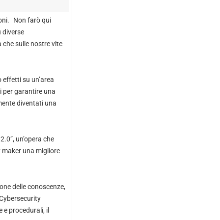
ioni. Non farò qui
u diverse
che sulle nostre vite
 effetti su un’area
ti per garantire una
amente diventati una
2.0”, un’opera che
cy maker una migliore
sione delle conoscenze,
 Cybersecurity
 e procedurali, il