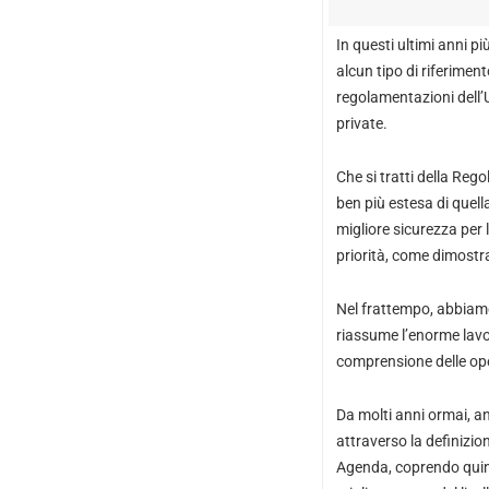
In questi ultimi anni p
alcun tipo di riferiment
regolamentazioni dell’
private.
Che si tratti della Reg
ben più estesa di quella
migliore sicurezza per l
priorità, come dimostr
Nel frattempo, abbiamo
riassume l’enorme lavor
comprensione delle oper
Da molti anni ormai, an
attraverso la definizio
Agenda, coprendo quindi 