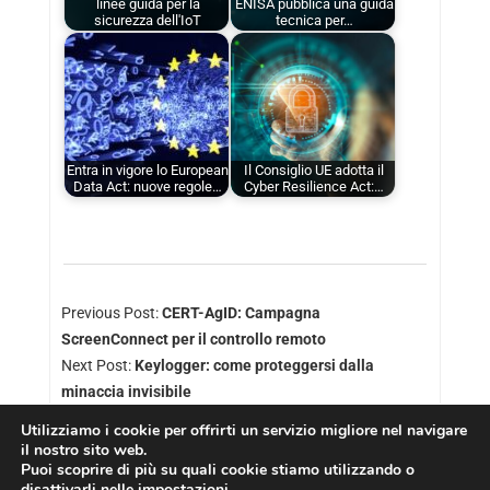
linee guida per la
ENISA pubblica una guida
sicurezza dell'IoT
tecnica per…
Entra in vigore lo European
Il Consiglio UE adotta il
Data Act: nuove regole…
Cyber Resilience Act:…
Previous Post:
CERT-AgID: Campagna
ScreenConnect per il controllo remoto
Next Post:
Keylogger: come proteggersi dalla
minaccia invisibile
Utilizziamo i cookie per offrirti un servizio migliore nel navigare
il nostro sito web.
Puoi scoprire di più su quali cookie stiamo utilizzando o
disattivarli nelle
impostazioni
.