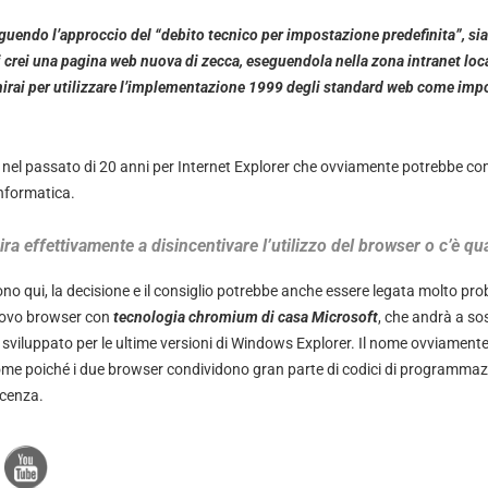
guendo l’approccio del “debito tecnico per impostazione predefinita”, sia
gi crei una pagina web nuova di zecca, eseguendola nella zona intranet lo
inirai per utilizzare l’implementazione 1999 degli standard web come im
o nel passato di 20 anni per Internet Explorer che ovviamente potrebbe co
informatica.
ira effettivamente a disincentivare l’utilizzo del browser o c’è q
no qui, la decisione e il consiglio potrebbe anche essere legata molto pro
uovo browser con
tecnologia chromium di casa Microsoft
, che andrà a so
 sviluppato per le ultime versioni di Windows Explorer. Il nome ovviament
me poiché i due browser condividono gran parte di codici di programmaz
licenza.