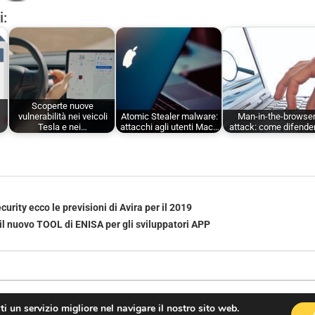
i:
Scoperte nuove
vulnerabilità nei veicoli
Atomic Stealer malware:
Man-in-the-browse
Tesla e nei…
attacchi agli utenti Mac…
attack: come difende
urity ecco le previsioni di Avira per il 2019
 nuovo TOOL di ENISA per gli sviluppatori APP
rti un servizio migliore nel navigare il nostro sito web.