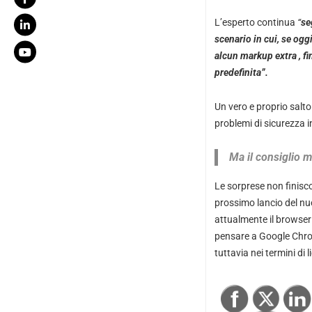
L’esperto continua
“
se
scenario in cui, se og
alcun markup extra , f
predefinita”.
Un vero e proprio salt
problemi di sicurezza 
Ma il consiglio m
Le sorprese non finisco
prossimo lancio del n
attualmente il browser
pensare a Google Chro
tuttavia nei termini di 