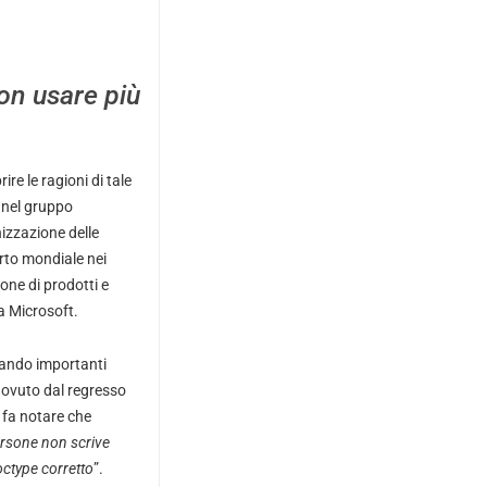
on usare più
re le ragioni di tale
 nel gruppo
izzazione delle
rto mondiale nei
one di prodotti e
a Microsoft.
tando importanti
ovuto dal regresso
i fa notare che
ersone non scrive
ctype corretto
”.