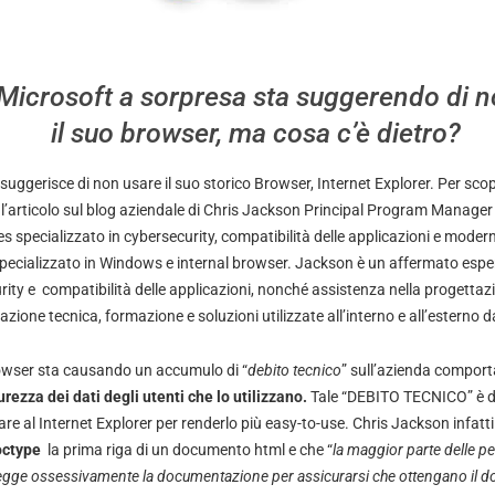
 Microsoft a sorpresa sta suggerendo di n
il suo browser, ma cosa c’è dietro?
suggerisce di non usare il suo storico Browser, Internet Explorer. Per scopri
l’
articolo sul blog aziendale di
Chris Jackson
Principal Program Manager
 specializzato in cybersecurity, compatibilità delle applicazioni e modern
 specializzato in Windows e internal browser. Jackson è un affermato espe
ity e compatibilità delle applicazioni, nonché assistenza nella progettazi
ione tecnica, formazione e soluzioni utilizzate all’interno e all’esterno d
owser sta causando un accumulo di “
debito tecnico
” sull’azienda compor
urezza dei dati degli utenti che lo utilizzano.
Tale “DEBITO TECNICO” è d
are al Internet Explorer per renderlo più easy-to-use. Chris Jackson infatt
octype
la prima riga di un documento html e che “
la maggior parte delle p
gge ossessivamente la documentazione per assicurarsi che ottengano il do