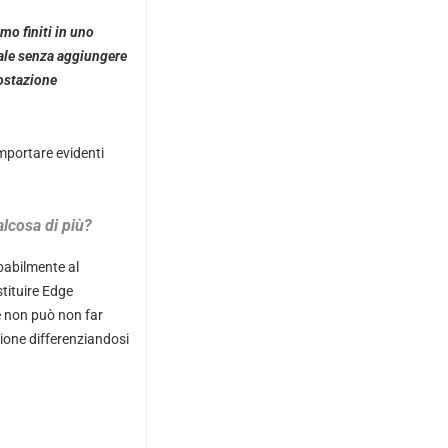
mo finiti in uno
cale senza aggiungere
postazione
mportare evidenti
ualcosa di più?
babilmente al
stituire Edge
e non può non far
ione differenziandosi