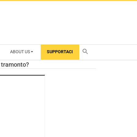
ABOUT US
SUPPORTACI
TY
l tramonto?