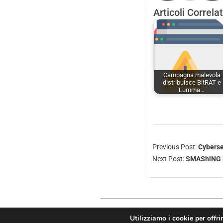
Articoli Correlat
Campagna malevola
distribuisce BitRAT e
Lumma…
Previous Post:
Cybersec
Next Post:
SMAShiNG il
Utilizziamo i cookie per offri
Copyright © 2026