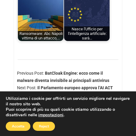
Nasce l'Ufficio per
Ransomware: Abc Napoli
l'intelligenza artificiale:
vittima di un attacco,…
sarà…
Previous Post:
BatCloak Engine: ecco come il
malware diventa invisibile ai principali antivirus
Next Post:
Il Parlamento europeo approva l’AI ACT
Utilizziamo i cookie per offrirti un servizio migliore nel navigare
il nostro sito web.
Puoi scoprire di più su quali cookie stiamo utilizzando o
disattivarli nelle
impostazioni
.
Copyright © 2026
Cookies Policy
|
Privacy Policy
Accetta
Reject