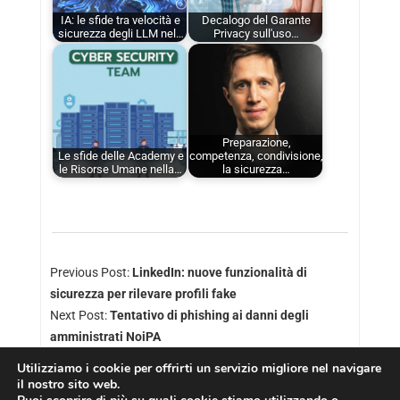
IA: le sfide tra velocità e
Decalogo del Garante
sicurezza degli LLM nel…
Privacy sull'uso…
Preparazione,
Le sfide delle Academy e
competenza, condivisione,
le Risorse Umane nella…
la sicurezza…
Previous Post:
LinkedIn: nuove funzionalità di
sicurezza per rilevare profili fake
Next Post:
Tentativo di phishing ai danni degli
amministrati NoiPA
Utilizziamo i cookie per offrirti un servizio migliore nel navigare
il nostro sito web.