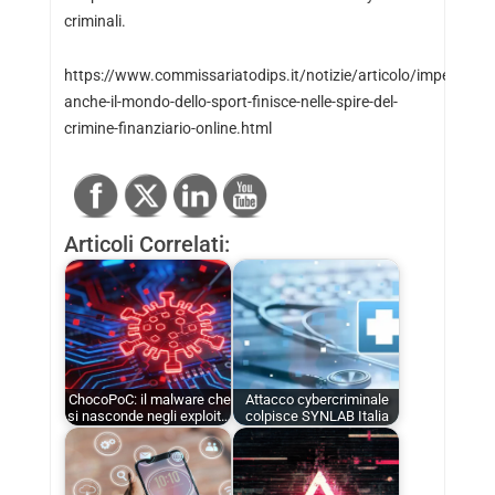
criminali.
https://www.commissariatodips.it/notizie/articolo/imperia-
anche-il-mondo-dello-sport-finisce-nelle-spire-del-
crimine-finanziario-online.html
Articoli Correlati:
ChocoPoC: il malware che
Attacco cybercriminale
si nasconde negli exploit…
colpisce SYNLAB Italia