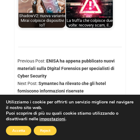
ShadowV2: nuova variante
Mirai colpisce dispositivi
La truffa che colpisce due
IoT
volte: recovery scam, il…
Previous Post:
ENISA ha appena pubblicato nuovi
materiali sulla DIgital Forensics per specialisti di
Cyber Security
Next Post:
Symantec ha rilevato che gli hotel
forniscono informazioni riservate
Utilizziamo i cookie per offrirti un servizio migliore nel navigare
il nostro sito web.
Puoi scoprire di più su quali cookie stiamo utilizzando o
disattivarli nelle
impostazioni
.
Copyright © 2026
Cookies Policy
|
Privacy Policy
Accetta
Reject