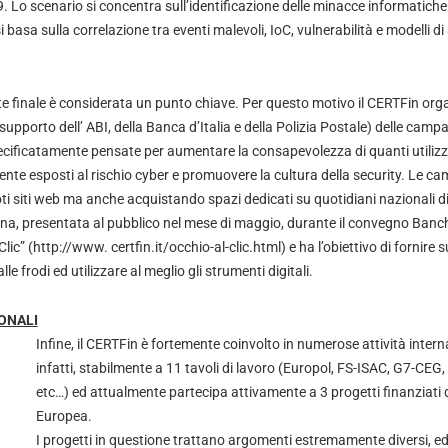
 Lo scenario si concentra sull’identificazione delle minacce informatiche n
i basa sulla correlazione tra eventi malevoli, IoC, vulnerabilità e modelli di
te finale è considerata un punto chiave. Per questo motivo il CERTFin org
supporto dell’ ABI, della Banca d’Italia e della Polizia Postale) delle ca
specificatamente pensate per aumentare la consapevolezza di quanti utiliz
ente esposti al rischio cyber e promuovere la cultura della security. Le
ti siti web ma anche acquistando spazi dedicati su quotidiani nazionali di
, presentata al pubblico nel mese di maggio, durante il convegno Banch
c” (http://www. certfin.it/occhio-al-clic.html) e ha l’obiettivo di fornire 
e frodi ed utilizzare al meglio gli strumenti digitali.
IONALI
Infine, il CERTFin è fortemente coinvolto in numerose attività intern
infatti, stabilmente a 11 tavoli di lavoro (Europol, FS-ISAC, G7-CE
etc…) ed attualmente partecipa attivamente a 3 progetti finanziat
Europea.
I progetti in questione trattano argomenti estremamente diversi, ed 