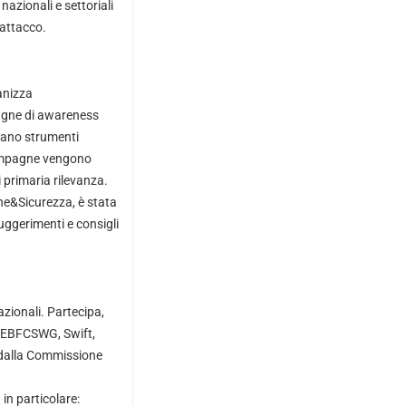
azionali e settoriali
 attacco.
anizza
mpagne di awareness
zano strumenti
 campagne vengono
 primaria rilevanza.
e&Sicurezza, è stata
suggerimenti e consigli
azionali. Partecipa,
G, EBFCSWG, Swift,
i dalla Commissione
in particolare: