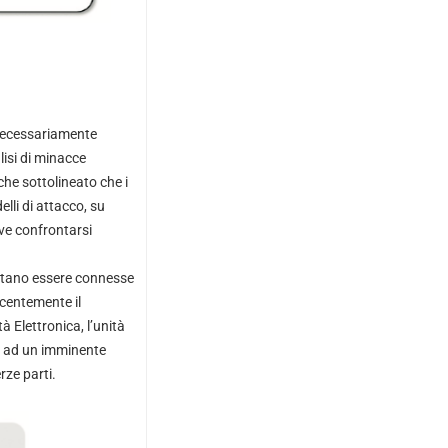
necessariamente
lisi di minacce
che sottolineato che i
lli di attacco, su
ve confrontarsi
sultano essere connesse
ecentemente il
̀ Elettronica, l’unità
no ad un imminente
rze parti.