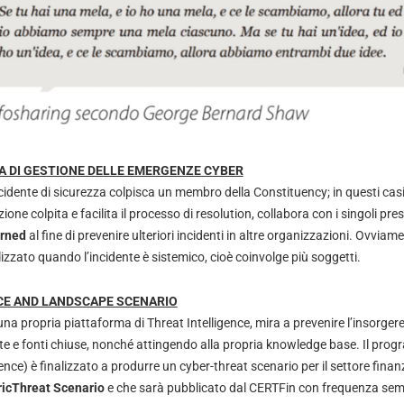
A DI GESTIONE DELLE EMERGENZE CYBER
cidente di sicurezza colpisca un membro della Constituency; in questi casi
one colpita e facilita il processo di resolution, collabora con i singoli pres
arned
al fine di prevenire ulteriori incidenti in altre organizzazioni. Ovvia
zato quando l’incidente è sistemico, cioè coinvolge più soggetti.
CE AND LANDSCAPE SCENARIO
una propria piattaforma di Threat Intelligence, mira a prevenire l’insorge
te e fonti chiuse, nonché attingendo alla propria knowledge base. Il pr
nce) è finalizzato a produrre un cyber-threat scenario per il settore finanz
icThreat Scenario
e che sarà pubblicato dal CERTFin con frequenza seme