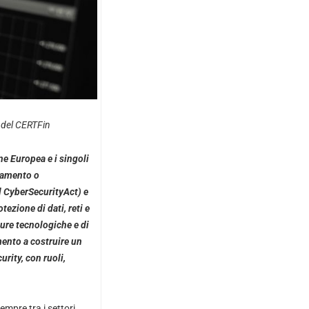
 del CERTFin
e Europea e i singoli
namento o
l CyberSecurityAct) e
ezione di dati, reti e
ure tecnologiche e di
ento a costruire un
rity, con ruoli,
empre tra i settori