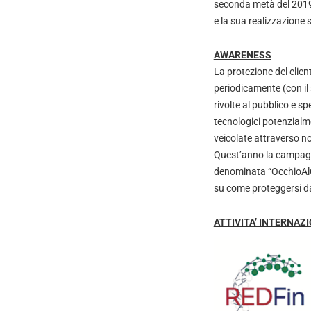
seconda metà del 2019.
e la sua realizzazione s
AWARENESS
La protezione del clien
periodicamente (con il 
rivolte al pubblico e 
tecnologici potenzialm
veicolate attraverso no
Quest’anno la campagna
denominata “OcchioAlCli
su come proteggersi dall
ATTIVITA’ INTERNAZ