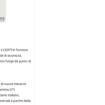
 il CERTFin fornisce
idi di sicurezza,
mente funge da punto di
re di nuove minacce
ogramma GTI
iario italiano,
strale a partire dalla