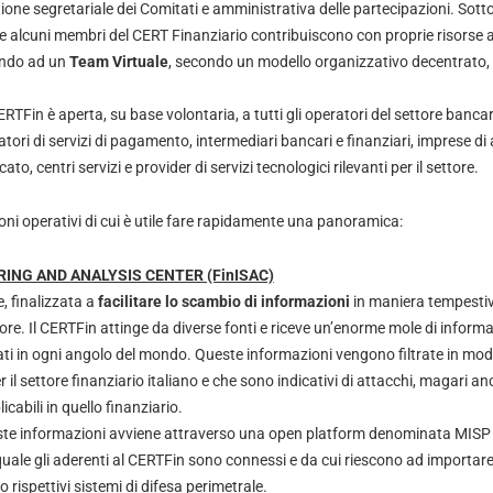
ione segretariale dei Comitati e amministrativa delle partecipazioni. Sotto i
e alcuni membri del CERT Finanziario contribuiscono con proprie risorse
ando ad un
Team Virtuale
, secondo un modello organizzativo decentrato
RTFin è aperta, su base volontaria, a tutti gli operatori del settore bancar
tori di servizi di pagamento, intermediari bancari e finanziari, imprese di
ato, centri servizi e provider di servizi tecnologici rilevanti per il settore.
loni operativi di cui è utile fare rapidamente una panoramica:
RING AND ANALYSIS CENTER (FinISAC)
re, finalizzata a
facilitare lo scambio di informazioni
in maniera tempestiv
tore. Il CERTFin attinge da diverse fonti e riceve un’enorme mole di inform
ati in ogni angolo del mondo. Queste informazioni vengono filtrate in mod
er il settore finanziario italiano e che sono indicativi di attacchi, magari a
icabili in quello finanziario.
este informazioni avviene attraverso una open platform denominata MISP
quale gli aderenti al CERTFin sono connessi e da cui riescono ad import
ro rispettivi sistemi di difesa perimetrale.