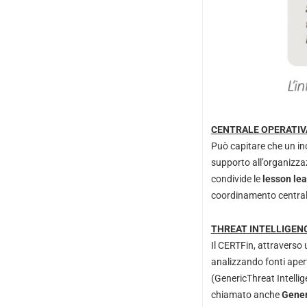
CENTRALE OPERATIV
Può capitare che un in
supporto all’organizzazi
condivide le
lesson le
coordinamento centraliz
THREAT INTELLIGEN
Il CERTFin, attraverso 
analizzando fonti aper
(GenericThreat Intellige
chiamato anche
Gener