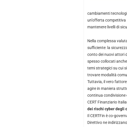
cambiamenti tecnologici
un’offerta competitiva r
mantenere livelli di si
Nella complessa valutaz
sufficiente: la sicurezz
conto dei nuovi attori d
spesso collocati anche a
temi strategici su cui s
trovare modalità comuni
Tuttavia, il vero fattor
agire in maniera strutt
continua condivisione d
CERT Finanziario Itali
dei rischi cyber degli 
Il CERTFin è co-govern
Direttivo ne indirizzano 