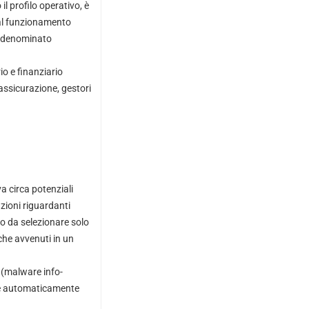
l profilo operativo, è
 al funzionamento
, denominato
io e finanziario
 assicurazione, gestori
a circa potenziali
azioni riguardanti
o da selezionare solo
nche avvenuti in un
 (malware info-
are automaticamente