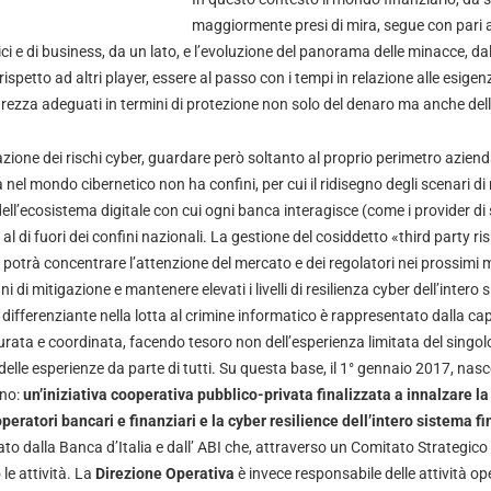
maggiormente presi di mira, segue con pari a
 e di business, da un lato, e l’evoluzione del panorama delle minacce, dall
ispetto ad altri player, essere al passo con i tempi in relazione alle esigenz
curezza adeguati in termini di protezione non solo del denaro ma anche del
ione dei rischi cyber, guardare però soltanto al proprio perimetro aziendal
a nel mondo cibernetico non ha confini, per cui il ridisegno degli scenari di
ell’ecosistema digitale con cui ogni banca interagisce (come i provider di se
l di fuori dei confini nazionali. La gestione del cosiddetto «third party risk
i potrà concentrare l’attenzione del mercato e dei regolatori nei prossimi me
 di mitigazione e mantenere elevati i livelli di resilienza cyber dell’intero 
e differenziante nella lotta al crimine informatico è rappresentato dalla cap
urata e coordinata, facendo tesoro non dell’esperienza limitata del singol
elle esperienze da parte di tutti. Su questa base, il 1° gennaio 2017, nasc
ano:
un’iniziativa cooperativa pubblico-privata finalizzata a innalzare la
operatori bancari e finanziari e la cyber resilience dell’intero sistema fi
ato dalla Banca d’Italia e dall’ ABI che, attraverso un Comitato Strategic
le attività. La
Direzione Operativa
è invece responsabile delle attività o