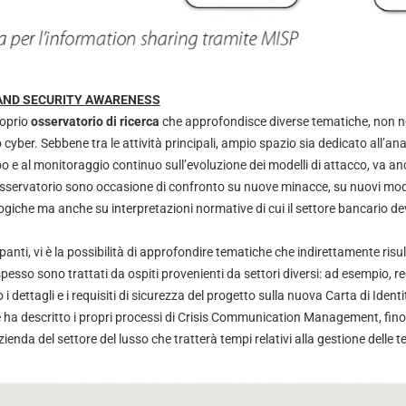
AND SECURITY AWARENESS
roprio
osservatorio di ricerca
che approfondisce diverse tematiche, non 
cyber. Sebbene tra le attività principali, ampio spazio sia dedicato all’ana
po e al monitoraggio continuo sull’evoluzione dei modelli di attacco, va an
’osservatorio sono occasione di confronto su nuove minacce, su nuovi mode
ogiche ma anche su interpretazioni normative di cui il settore bancario de
ipanti, vi è la possibilità di approfondire tematiche che indirettamente ri
e spesso sono trattati da ospiti provenienti da settori diversi: ad esempio, r
 i dettagli e i requisiti di sicurezza del progetto sulla nuova Carta di Identita
che ha descritto i propri processi di Crisis Communication Management, fi
enda del settore del lusso che tratterà tempi relativi alla gestione delle te