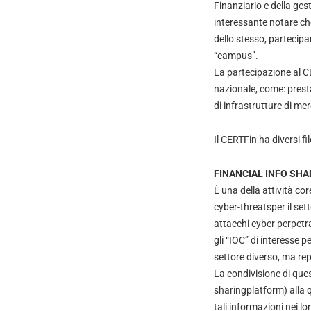
Finanziario e della gest
interessante notare ch
dello stesso, partecip
“campus”.
La partecipazione al CE
nazionale, come: presta
di infrastrutture di merc
Il CERTFin ha diversi fi
FINANCIAL INFO SHA
È una della attività co
cyber-threatsper il set
attacchi cyber perpetr
gli “IOC” di interesse p
settore diverso, ma repl
La condivisione di qu
sharingplatform) alla 
tali informazioni nei lo