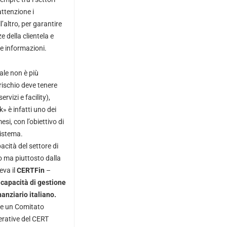
ttenzione i
’altro, per garantire
e della clientela e
le informazioni.
e non è più
 rischio deve tenere
rvizi e facility),
» è infatti uno dei
si, con l’obiettivo di
sistema.
acità del settore di
o ma piuttosto dalla
eva il
CERTFin
–
 capacità di gestione
nanziario italiano.
o e un Comitato
perative del CERT