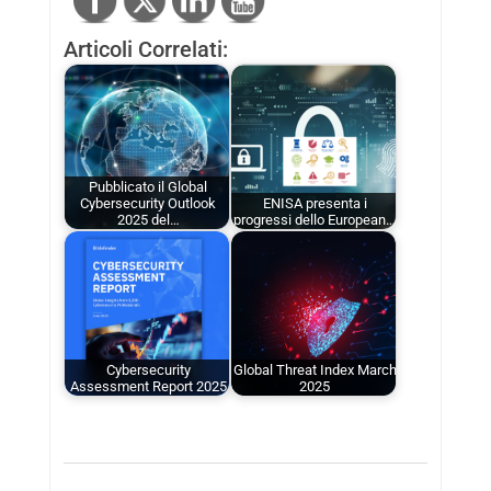
Articoli Correlati:
Pubblicato il Global
Cybersecurity Outlook
ENISA presenta i
2025 del…
progressi dello European…
Cybersecurity
Global Threat Index March
Assessment Report 2025
2025