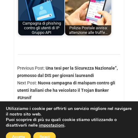
Campagna di phishing
contro gli utenti di IP
Polizia Postale avvisa:
Gruppo API
attenzione alle truffe…
Previous Post:
Una tesi per la Sicurezza Nazionale”,
promosso dal DIS per giovani laureandi
Next Post:
Nuova campagna di malspam contro gli
utenti italiani che ha veicolato il Trojan Banker
#Ursnif
Utilizziamo i cookie per offrirti un servizio migliore nel navigare
il nostro sito web.
Puoi scoprire di più su quali cookie stiamo utilizzando o
disattivarli nelle
impostazioni
.
Copyright © 2026
Cookies Policy
|
Privacy Policy
Accetta
Reject