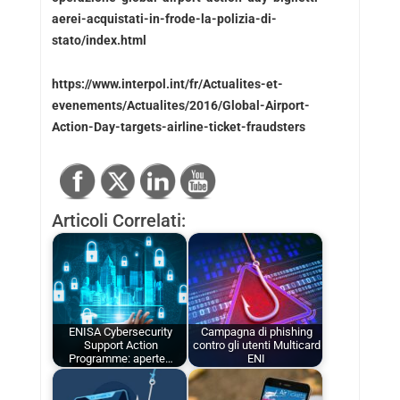
aerei-acquistati-in-frode-la-polizia-di-
stato/index.html
https://www.interpol.int/fr/Actualites-et-
evenements/Actualites/2016/Global-Airport-
Action-Day-targets-airline-ticket-fraudsters
Articoli Correlati:
ENISA Cybersecurity
Campagna di phishing
Support Action
contro gli utenti Multicard
Programme: aperte…
ENI