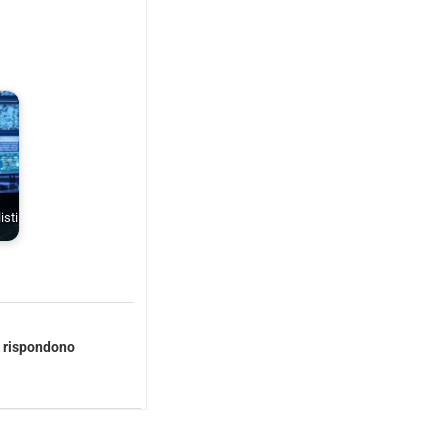
isti
e rispondono