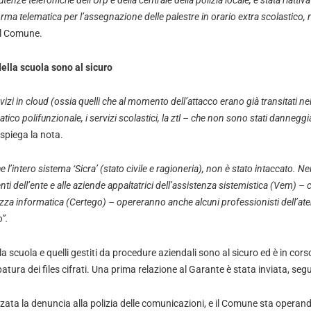
 utenze telefoniche dell’Urp e della centrale della polizia locale, è stata riattiv
orma telematica per l’assegnazione delle palestre in orario extra scolastico
il Comune.
della scuola sono al sicuro
izi in cloud (ossia quelli che al momento dell’attacco erano già transitati nel
tico polifunzionale, i servizi scolastici, la ztl – che non sono stati danneggi
spiega la nota.
l’intero sistema ‘Sicra’ (stato civile e ragioneria), non è stato intaccato. Nei
nti dell’ente e alle aziende appaltatrici dell’assistenza sistemistica (Vem) –
rezza informatica (Certego) – opereranno anche alcuni professionisti dell’ate
”.
lla scuola e quelli gestiti da procedure aziendali sono al sicuro ed è in corso
atura dei files cifrati. Una prima relazione al Garante è stata inviata, seg
zzata la denuncia alla polizia delle comunicazioni, e il Comune sta operand