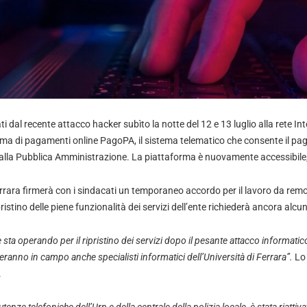
ati dal recente attacco hacker subìto la notte del 12 e 13 luglio alla rete I
stema di pagamenti online PagoPA, il sistema telematico che consente il pa
i alla Pubblica Amministrazione. La piattaforma è nuovamente accessibile
Ferrara firmerà con i sindacati un temporaneo accordo per il lavoro da rem
ipristino delle piene funzionalità dei servizi dell’ente richiederà ancora alc
ta operando per il ripristino dei servizi dopo il pesante attacco informatico 
ranno in campo anche specialisti informatici dell’Università di Ferrara”.
Lo
.