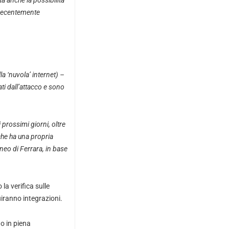
ata anche la possibilità
, recentemente
la ‘nuvola’ internet) –
ati dall’attacco e sono
 prossimi giorni, oltre
 che ha una propria
neo di Ferrara, in base
 la verifica sulle
uiranno integrazioni.
o in piena