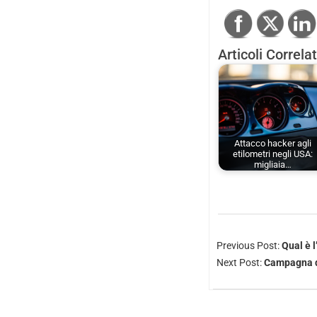
Articoli Correlat
Attacco hacker agli
etilometri negli USA:
migliaia…
Previous Post:
Qual è 
Next Post:
Campagna di