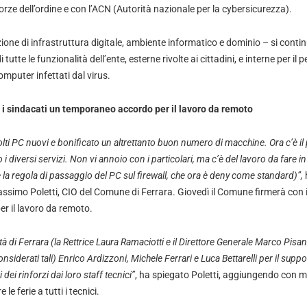
orze dell’ordine e con l’ACN (Autorità nazionale per la cybersicurezza).
uzione di infrastruttura digitale, ambiente informatico e dominio – si contin
 tutte le funzionalità dell’ente, esterne rivolte ai cittadini, e interne per il 
omputer infettati dal virus.
 i sindacati un temporaneo accordo per il lavoro da remoto
i PC nuovi e bonificato un altrettanto buon numero di macchine. Ora c’è i
 i diversi servizi. Non vi annoio con i particolari, ma c’è del lavoro da fare 
 la regola di passaggio del PC sul firewall, che ora è deny come standard)”,
assimo Poletti, CIO del Comune di Ferrara. Giovedì il Comune firmerà con 
r il lavoro da remoto.
à di Ferrara (la Rettrice Laura Ramaciotti e il Direttore Generale Marco Pisano)
onsiderati tali) Enrico Ardizzoni, Michele Ferrari e Luca Bettarelli per il supp
ei rinforzi dai loro staff tecnici”
, ha spiegato Poletti, aggiungendo con 
e ferie a tutti i tecnici.