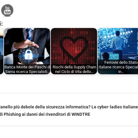
i:
Ferrovie dello Stato
Banca Monte dei Paschi di
Rischi della Supply Chain
Italiane ricerca Special
Siena ricerca Specialisti…
nel Ciclo di Vita dello…
in…
l’anello più debole della sicurezza informatica? Le cyber-ladies italian
 Phishing ai danni dei rivenditori di WINDTRE