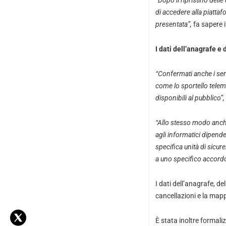
“Dopo il ripristino delle
di accedere alla piattaf
presentata”,
fa sapere 
I dati dell’anagrafe e 
“Confermati anche i serv
come lo sportello telema
disponibili al pubblico”,
“Allo stesso modo anche 
agli informatici dipende
specifica unità di sicu
a uno specifico accordo
I dati dell’anagrafe, de
cancellazioni e la mapp
È stata inoltre formali