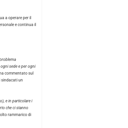
ua a operare per il
personale e continua il
l problema
in ogni sede e per ogni
ha commentato sul
i sindacati un
, e in particolare i
orto che ci stanno
molto rammarico di