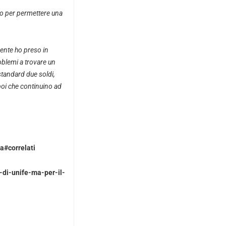
ro per permettere una
mente ho preso in
blemi a trovare un
standard due soldi,
poi che continuino ad
a#correlati
-di-unife-ma-per-il-