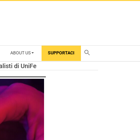
ABOUT US
SUPPORTACI
TY
listi di UniFe