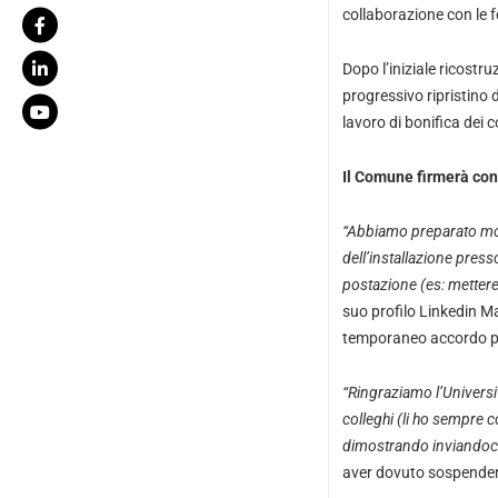
collaborazione con le f
Dopo l’iniziale ricostr
progressivo ripristino di
lavoro di bonifica dei c
Il Comune firmerà con
“Abbiamo preparato molt
dell’installazione presso
postazione (es: mettere
suo profilo Linkedin M
temporaneo accordo pe
“Ringraziamo l’Universit
colleghi (li ho sempre c
dimostrando inviandoci d
aver dovuto sospendere l