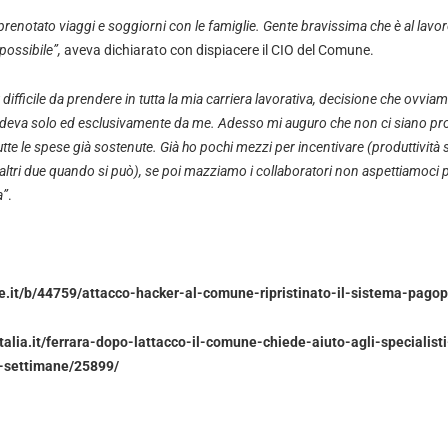
enotato viaggi e soggiorni con le famiglie. Gente bravissima che è al lavo
possibile”,
aveva dichiarato con dispiacere il CIO del Comune.
ù difficile da prendere in tutta la mia carriera lavorativa, decisione che ovvia
ndeva solo ed esclusivamente da me.
Adesso mi auguro che non ci siano pro
te le spese già sostenute. Già ho pochi mezzi per incentivare (produttività 
 altri due quando si può), se poi mazziamo i collaboratori non aspettiamoci 
a”
.
e.it/b/44759/attacco-hacker-al-comune-ripristinato-il-sistema-pagop
talia.it/ferrara-dopo-lattacco-il-comune-chiede-aiuto-agli-specialisti
o-settimane/25899/