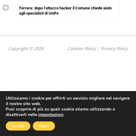
Ferrara: dopo l’attacco hacker il Comune chiede aiuto
agli specialisti di UniFe
Copyright © 2026
Cookies Policy
|
Privacy Policy
Utilizziamo i cookie per offrirti un servizio migliore nel navigare
il nostro sito web.
Puoi scoprire di più su quali cookie stiamo utilizzando o
disattivarli nelle
impostazioni
.
Accetta
Reject