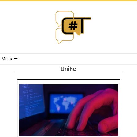
RIVISTA
Menu
CYBERSECURI
UniFe
TRENDS