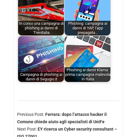
In corso una campagna di
Phishing: campagna ai
phishing ai danni di
danni di YAP, l'app
Trenitalia
prepagata…
Phishing ai danni Klarna:
Campagna di phishing ai
prima campagna malevola
danni di Segugio.it
in Italia
Previous Post:
Ferrara: dopo l’attacco hacker il
Comune chiede aiuto agli specialisti di UniFe
Next Post:
EY ricerca un Cyber security consultant –
ISO 27001