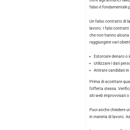
Oltre agli annunci fake
falso è fondamentale pe
Un falso contratto di 
lavoro. I falsi contrat
che non hanno alcuna in
raggiungere vari obiettiv
Estorcere denaro o i
Utilizzare i dati perso
Attirare candidati in
Prima di accettare qua
l’offerta stessa. Verifi
siti web improvvisati 
Puoi anche chiedere un
in materia di lavoro. As