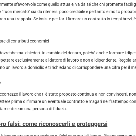
armente sfavorevole come quello attuale, va da sé che chi promette facili 
“fuori mercato” sia da ritenersi poco credibile e pertanto è molto probabil
ndo una trappola. Se insiste per farti firmare un contratto in tempi brevi,
ste di contributi economici
n dovrebbe mai chiederti in cambio del denaro, poiché anche formare i dip
ettare esclusivamente al datore di lavoro e non al dipendente. Regola an
no un lavoro a domicilio e ti richiedano di corrispondere una cifra per il ma
e
cortezze il lavoro che ti è stato proposto continua a non convincerti, non 
lettere prima di firmare un eventuale contratto e magari nel frattempo conf
rtamente con una persona di fiducia.
oro falsi: come riconoscerli e proteggersi