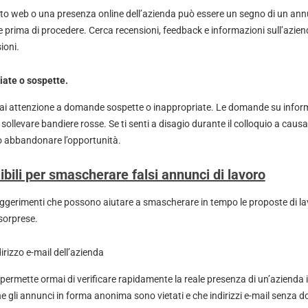
o web o una presenza online dell’azienda può essere un segno di un annu
 prima di procedere. Cerca recensioni, feedback e informazioni sull’azien
ioni.
ate o sospette.
fai attenzione a domande sospette o inappropriate. Le domande su inform
sollevare bandiere rosse. Se ti senti a disagio durante il colloquio a cau
o abbandonare l’opportunità.
libili per smascherare falsi annunci di lavoro
uggerimenti che possono aiutare a smascherare in tempo le proposte di la
 sorprese.
irizzo e-mail dell’azienda
permette ormai di verificare rapidamente la reale presenza di un’azienda in
che gli annunci in forma anonima sono vietati e che indirizzi e-mail senza d