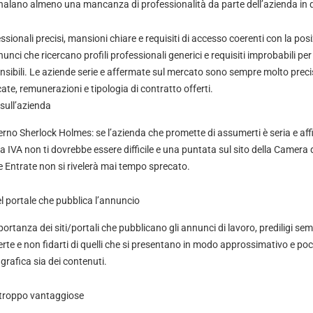
nalano almeno una mancanza di professionalità da parte dell’azienda in 
essionali precisi, mansioni chiare e requisiti di accesso coerenti con la pos
nunci che ricercano profili professionali generici e requisiti improbabili per
nsibili. Le aziende serie e affermate sul mercato sono sempre molto precis
ate, remunerazioni e tipologia di contratto offerti.
 sull’azienda
rno Sherlock Holmes: se l’azienda che promette di assumerti è seria e affi
ta IVA non ti dovrebbe essere difficile e una puntata sul sito della Camer
le Entrate non si rivelerà mai tempo sprecato.
del portale che pubblica l’annuncio
ortanza dei siti/portali che pubblicano gli annunci di lavoro, prediligi semp
erte e non fidarti di quelli che si presentano in modo approssimativo e po
 grafica sia dei contenuti.
i troppo vantaggiose