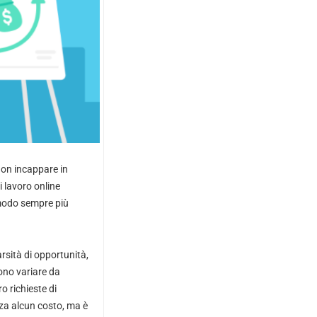
non incappare in
i lavoro online
 modo sempre più
arsità di opportunità,
ono variare da
o richieste di
nza alcun costo, ma è