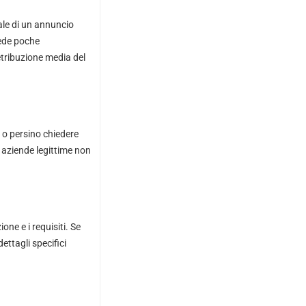
ale di un annuncio
iede poche
etribuzione media del
 o persino chiedere
e aziende legittime non
one e i requisiti. Se
ttagli specifici