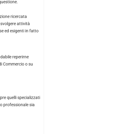
questione.
izione ricercata
 svolgere attività
e ed esigenti in fatto
dabile reperirne
a di Commercio o su
re quelli specializzati
co professionale sia