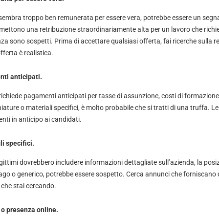
o sembra troppo ben remunerata per essere vera, potrebbe essere un segn
mettono una retribuzione straordinariamente alta per un lavoro che rich
 sono sospetti. Prima di accettare qualsiasi offerta, fai ricerche sulla r
fferta è realistica.
ti anticipati.
richiede pagamenti anticipati per tasse di assunzione, costi di formazione
ature o materiali specifici, è molto probabile che si tratti di una truffa. L
ti in anticipo ai candidati.
i specifici.
gittimi dovrebbero includere informazioni dettagliate sull’azienda, la posizi
o o generico, potrebbe essere sospetto. Cerca annunci che forniscano de
o che stai cercando.
 o presenza online.