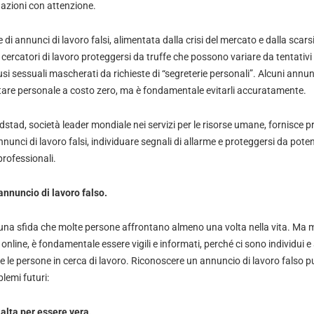
tuazioni con attenzione.
 di annunci di lavoro falsi, alimentata dalla crisi del mercato e dalla scars
 cercatori di lavoro proteggersi da truffe che possono variare da tentativi d
si sessuali mascherati da richieste di “segreterie personali”. Alcuni annu
are personale a costo zero, ma è fondamentale evitarli accuratamente.
dstad, società leader mondiale nei servizi per le risorse umane, fornisce pr
nunci di lavoro falsi, individuare segnali di allarme e proteggersi da potenz
professionali.
nnuncio di lavoro falso.
è una sfida che molte persone affrontano almeno una volta nella vita. Ma 
 online, è fondamentale essere vigili e informati, perché ci sono individui 
e le persone in cerca di lavoro. Riconoscere un annuncio di lavoro falso pu
blemi futuri:
alta per essere vera.