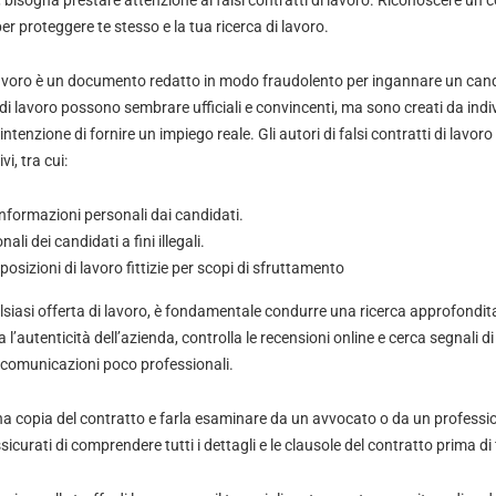
, bisogna prestare attenzione ai falsi contratti di lavoro. Riconoscere un c
r proteggere te stesso e la tua ricerca di lavoro.
lavoro è un documento redatto in modo fraudolento per ingannare un candi
ti di lavoro possono sembrare ufficiali e convincenti, ma sono creati da ind
tenzione di fornire un impiego reale. Gli autori di falsi contratti di lavoro
i, tra cui:
nformazioni personali dai candidati.
nali dei candidati a fini illegali.
 posizioni di lavoro fittizie per scopi di sfruttamento
lsiasi offerta di lavoro, è fondamentale condurre una ricerca approfondita
ca l’autenticità dell’azienda, controlla le recensioni online e cerca segnali
o comunicazioni poco professionali.
a copia del contratto e farla esaminare da un avvocato o da un professio
sicurati di comprendere tutti i dettagli e le clausole del contratto prima di