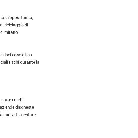
ità di opportunità,
i riciclaggio di
nci mirano
eziosi consigli su
iali rischi durante la
mentre cerchi
e aziende disoneste
ò aiutarti a evitare