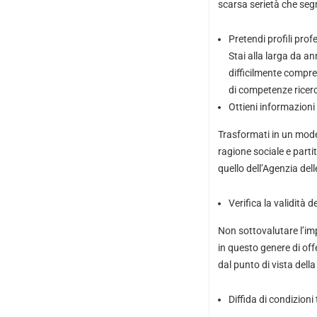
scarsa serietà che seg
Pretendi profili prof
Stai alla larga da an
difficilmente compre
di competenze ricerc
Ottieni informazioni
Trasformati in un mode
ragione sociale e parti
quello dell’Agenzia del
Verifica la validità 
Non sottovalutare l’imp
in questo genere di off
dal punto di vista della
Diffida di condizion