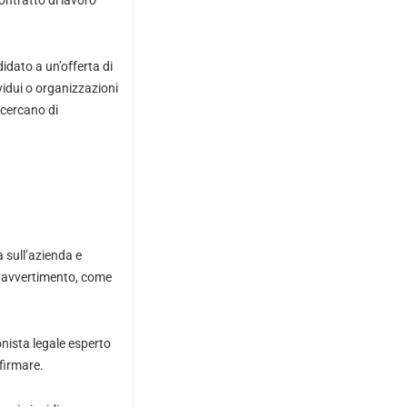
ontratto di lavoro
dato a un’offerta di
ividui o organizzazioni
 cercano di
 sull’azienda e
 di avvertimento, come
nista legale esperto
 firmare.