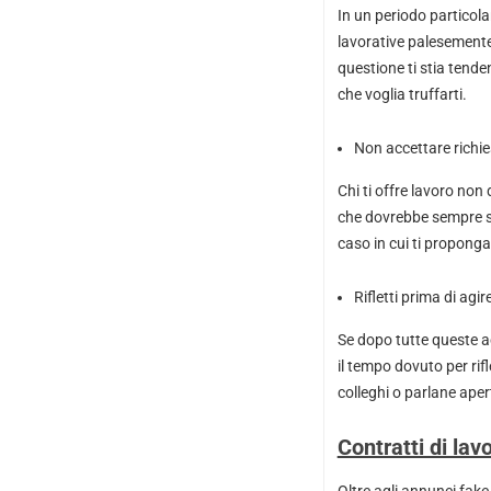
In un periodo particol
lavorative palesemente 
questione ti stia tende
che voglia truffarti.
Non accettare richie
Chi ti offre lavoro no
che dovrebbe sempre sp
caso in cui ti proponga
Rifletti prima di agir
Se dopo tutte queste ac
il tempo dovuto per rif
colleghi o parlane ape
Contratti di lav