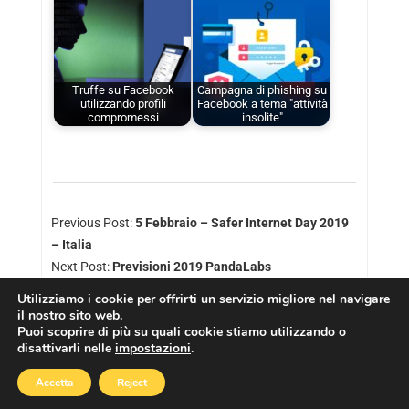
Truffe su Facebook
Campagna di phishing su
utilizzando profili
Facebook a tema "attività
compromessi
insolite"
Previous Post:
5 Febbraio – Safer Internet Day 2019
– Italia
Next Post:
Previsioni 2019 PandaLabs
Utilizziamo i cookie per offrirti un servizio migliore nel navigare
il nostro sito web.
Puoi scoprire di più su quali cookie stiamo utilizzando o
disattivarli nelle
impostazioni
.
Copyright © 2026
Cookies Policy
|
Privacy Policy
Accetta
Reject