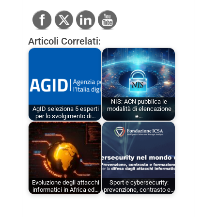
Articoli Correlati:
NIS: ACN pubblica le
AgID seleziona 5 esperti
modalità di elencazione
per lo svolgimento di…
e…
Evoluzione degli attacchi
Sport e cybersecurity:
informatici in Africa ed…
prevenzione, contrasto e…