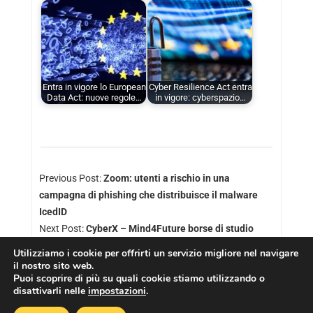
Entra in vigore lo European
Cyber Resilience Act entra
Data Act: nuove regole…
in vigore: cyberspazio…
Previous Post:
Zoom: utenti a rischio in una
campagna di phishing che distribuisce il malware
IcedID
Next Post:
CyberX – Mind4Future borse di studio
Utilizziamo i cookie per offrirti un servizio migliore nel navigare
il nostro sito web.
Puoi scoprire di più su quali cookie stiamo utilizzando o
disattivarli nelle
impostazioni
.