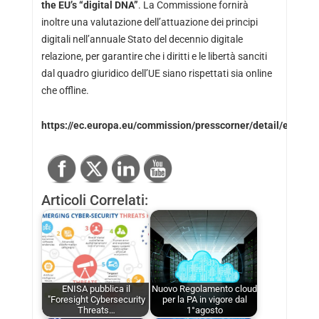
the EU’s “digital DNA”
. La Commissione fornirà
inoltre una valutazione dell’attuazione dei principi
digitali nell’annuale Stato del decennio digitale
relazione, per garantire che i diritti e le libertà sanciti
dal quadro giuridico dell’UE siano rispettati sia online
che offline.
https://ec.europa.eu/commission/presscorner/detail/en/ip_2
Articoli Correlati:
ENISA pubblica il
Nuovo Regolamento cloud
"Foresight Cybersecurity
per la PA in vigore dal
Threats…
1°agosto