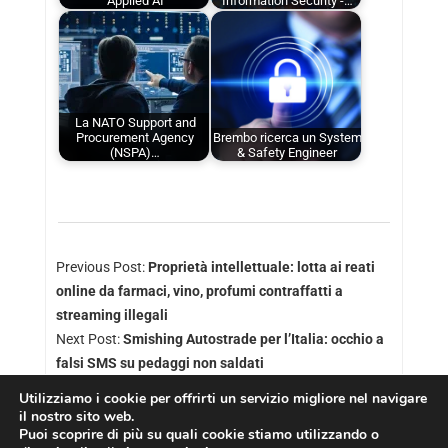
Applied AI
Information Security -…
La NATO Support and
Procurement Agency
Brembo ricerca un System
(NSPA)…
& Safety Engineer
Previous Post:
Proprietà intellettuale: lotta ai reati
online da farmaci, vino, profumi contraffatti a
streaming illegali
Next Post:
Smishing Autostrade per l’Italia: occhio a
falsi SMS su pedaggi non saldati
Utilizziamo i cookie per offrirti un servizio migliore nel navigare
il nostro sito web.
Puoi scoprire di più su quali cookie stiamo utilizzando o