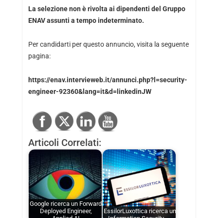
La selezione non è rivolta ai dipendenti del Gruppo
ENAV assunti a tempo indeterminato.
Per candidarti per questo annuncio, visita la seguente
pagina:
https://enav.intervieweb.it/annunci.php?l=security-
engineer-92360&lang=it&d=linkedinJW
Articoli Correlati:
Google ricerca un Forward
Deployed Engineer,
EssilorLuxottica ricerca un