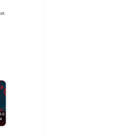
et.
.0:
a