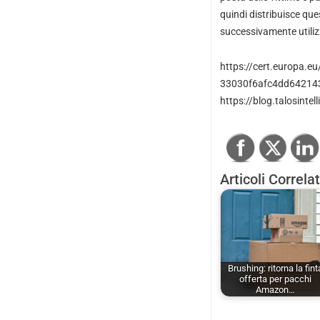
quindi distribuisce ques
successivamente utiliz
https://cert.europa.eu
33030f6afc4dd64214
https://blog.talosint
Articoli Correlat
Brushing: ritorna la fint
offerta per pacchi
Amazon…