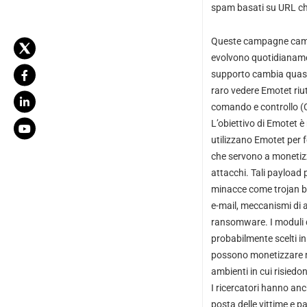
spam basati su URL ch
Queste campagne camb
evolvono quotidianamen
supporto cambia quasi
raro vedere Emotet riuti
comando e controllo (C2
L’obiettivo di Emotet è
utilizzano Emotet per 
che servono a monetizz
attacchi. Tali payload
minacce come trojan ban
e-mail, meccanismi di
ransomware. I moduli d
probabilmente scelti in
possono monetizzare meg
ambienti in cui risiedo
I ricercatori hanno anc
posta delle vittime e pa