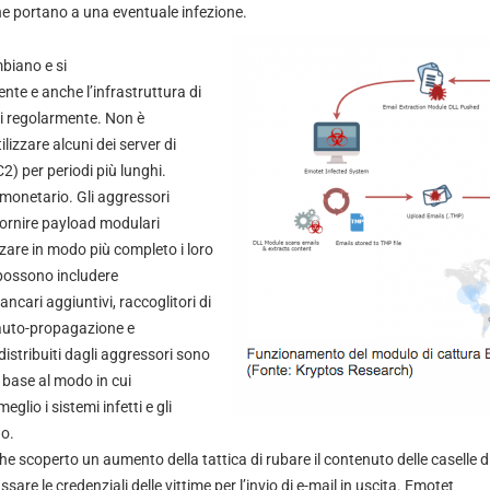
e portano a una eventuale infezione.
iano e si
te e anche l’infrastruttura di
 regolarmente. Non è
lizzare alcuni dei server di
) per periodi più lunghi.
 monetario. Gli aggressori
fornire payload modulari
are in modo più completo i loro
 possono includere
cari aggiuntivi, raccoglitori di
 auto-propagazione e
istribuiti dagli aggressori sono
 base al modo in cui
lio i sistemi infetti e gli
no.
he scoperto un aumento della tattica di rubare il contenuto delle caselle d
ssare le credenziali delle vittime per l’invio di e-mail in uscita. Emotet