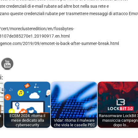
te credenziali di e-mail rubate ad altre bot nella sua rete e
zano queste credenziali rubate per trasmettere messaggi di attacco Emot
/cert/moreclusteredition/en/fossbytes-
3107de385270e1.20190917.en.html
elligence.com/2019/09/emotet-is-back-after-summer-break.html
i:
a
ECSM 2024: ritorna il
Ransomware LockBit 3
mese dedicato alla
Vidar: ritorna il malware
massiccia campagn
cybersecurity
che viola le caselle PEC
dopo lo…