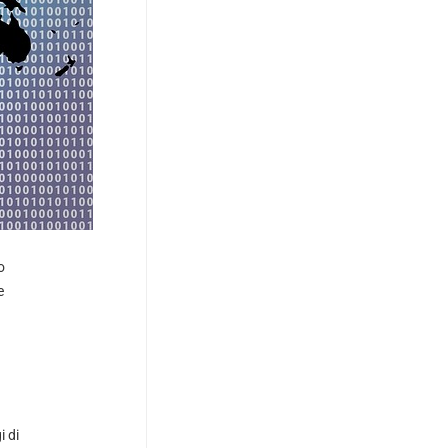
o
e
 di