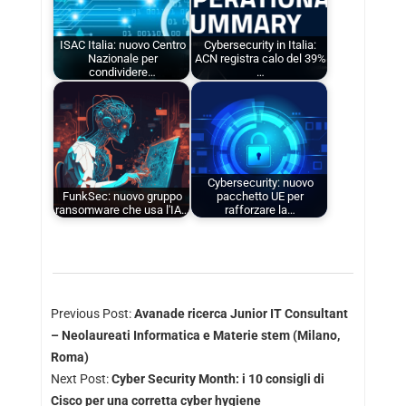
ISAC Italia: nuovo Centro
Cybersecurity in Italia:
Nazionale per
ACN registra calo del 39%
condividere…
…
Cybersecurity: nuovo
FunkSec: nuovo gruppo
pacchetto UE per
ransomware che usa l'IA…
rafforzare la…
Previous Post:
Avanade ricerca Junior IT Consultant
– Neolaureati Informatica e Materie stem (Milano,
Roma)
Next Post:
Cyber Security Month: i 10 consigli di
Cisco per una corretta cyber hygiene