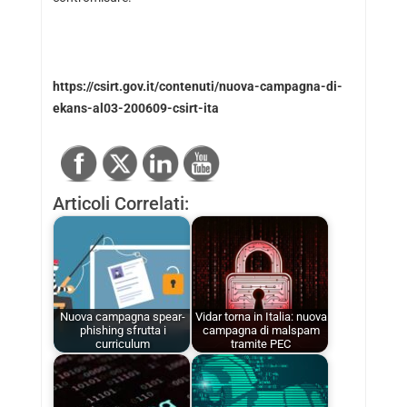
https://csirt.gov.it/contenuti/nuova-campagna-di-
ekans-al03-200609-csirt-ita
Articoli Correlati:
Nuova campagna spear-
Vidar torna in Italia: nuova
phishing sfrutta i
campagna di malspam
curriculum
tramite PEC