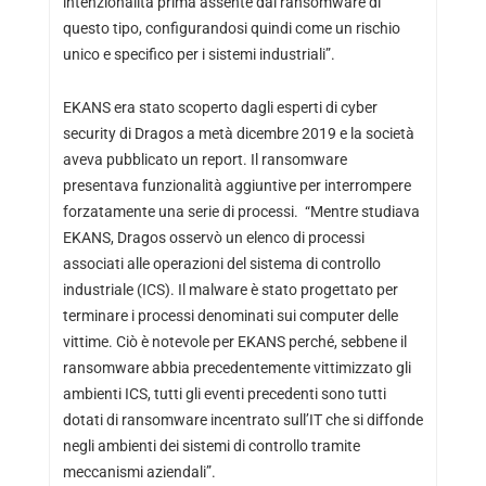
intenzionalità prima assente dai ransomware di
questo tipo, configurandosi quindi come un rischio
unico e specifico per i sistemi industriali”.
EKANS era stato scoperto dagli esperti di cyber
security di Dragos a metà dicembre 2019 e la società
aveva pubblicato un report. Il ransomware
presentava funzionalità aggiuntive per interrompere
forzatamente una serie di processi. “Mentre studiava
EKANS, Dragos osservò un elenco di processi
associati alle operazioni del sistema di controllo
industriale (ICS). Il malware è stato progettato per
terminare i processi denominati sui computer delle
vittime. Ciò è notevole per EKANS perché, sebbene il
ransomware abbia precedentemente vittimizzato gli
ambienti ICS, tutti gli eventi precedenti sono tutti
dotati di ransomware incentrato sull’IT che si diffonde
negli ambienti dei sistemi di controllo tramite
meccanismi aziendali”.