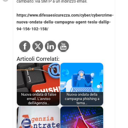
cambiato: via SMTP a un indirizzo email.
https://www.difesaesicurezza.com/cyber/cybercrime-
nuova-ondata-della-campagna-agent-tesla-dallip-
94-156-102-158/
Articoli Correlati:
Nuova ondata di false
Nuova ondata della
email. L'avviso
campagna phishing a
dell'Agenzia…
tema…