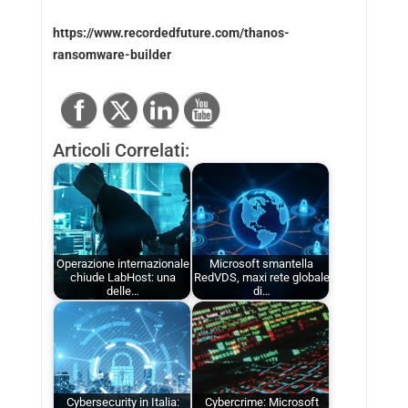
https://www.recordedfuture.com/thanos-
ransomware-builder
Articoli Correlati:
Operazione internazionale
Microsoft smantella
chiude LabHost: una
RedVDS, maxi rete globale
delle…
di…
Cybersecurity in Italia:
Cybercrime: Microsoft