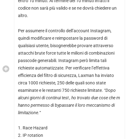
entro 10 minuti. Al termine dei 10 minuti infatti il
codice non sarà più valido e se ne dovrà chiedere un
altro.
Per assumere il controllo dell’account Instagram,
quindi modificare e reimpostare la password di
qualsiasi utente, bisognerebbe provare attraverso
attacchi brute force tutte le milioni di combinazioni
passcode generabili. Instagram però limita tali
richieste automatizzate. Per verificare l’effettiva
efficienza del filtro di sicurezza, Laxman ha inviato
circa 1000 richieste, 250 delle quali sono state
esaminate e le restanti 750 richieste limitate.
“
Dopo
alcuni giorni di continui test , ho trovato due cose che m
hanno permesso di bypassare il loro meccanismo di
limitazione.
“
Race Hazard
IP rotation