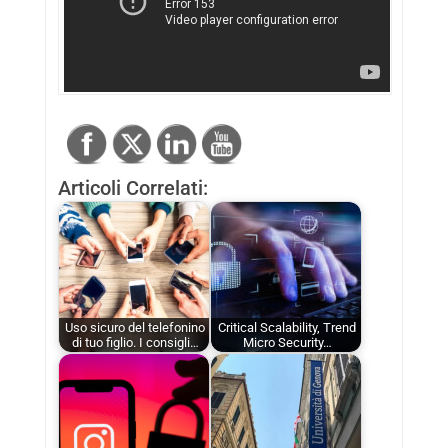
Articoli Correlati:
Uso sicuro del telefonino
Critical Scalability, Trend
di tuo figlio. I consigli…
Micro Security…