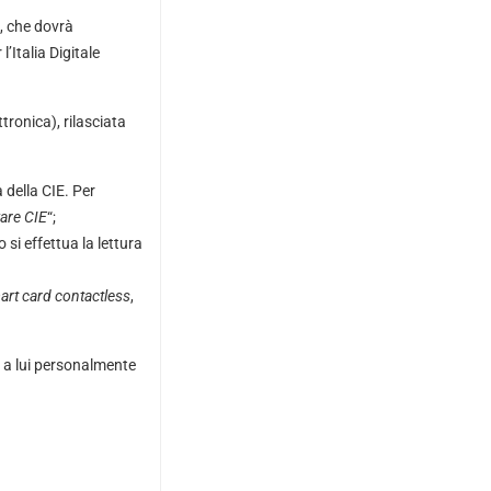
), che dovrà
’Italia Digitale
ttronica), rilasciata
a della CIE. Per
are CIE
“;
o si effettua la lettura
art card contactless
,
) a lui personalmente