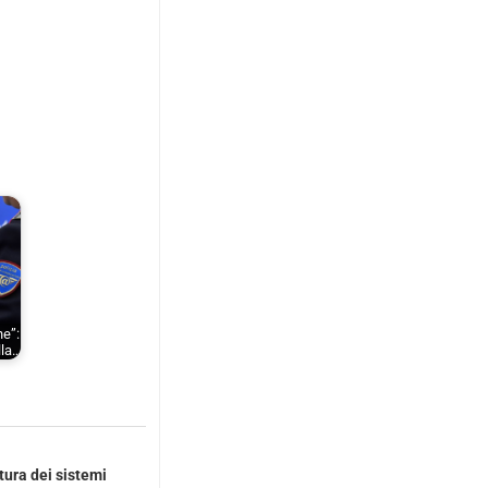
ne”:
lla…
ura dei sistemi