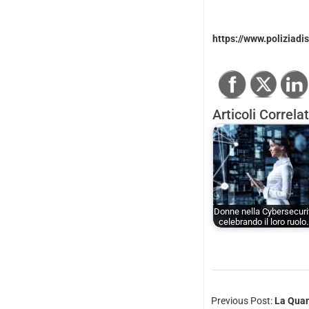
https://www.poliziad
Articoli Correlat
Donne nella Cybersecuri
celebrando il loro ruolo
Previous Post:
La Quan