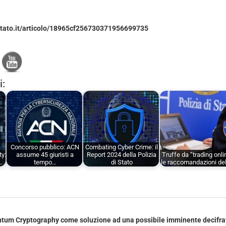
istato.it/articolo/18965cf256730371956699735
i:
Concorso pubblico: ACN
Combating Cyber Crime: il
ty:
assume 45 giuristi a
Report 2024 della Polizia
Truffe da “trading onli
…
tempo…
di Stato
le raccomandazioni de
tum Cryptography come soluzione ad una possibile imminente decifrat