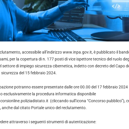
eclutamento, accessibile all’indirizzo
www.inpa.gov.it
, è pubblicato il ban
esami, per la copertura di n. 177 posti di vice ispettore tecnico del ruolo degl
el settore di impiego sicurezza cibernetica, indetto con decreto del Capo de
a sicurezza del 15 febbraio 2024.
azione potranno essere presentate dalle ore 00.00 del 17 febbraio 2024 a
o esclusivamente la procedura informatica disponibile
corsionline.poliziadistato.it
(cliccando sull’icona “Concorso pubblico”), cu
, anche dal citato Portale unico del reclutamento.
dere attraverso i seguenti strumenti di autenticazione: