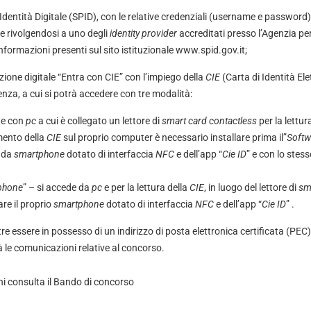
Identità Digitale (SPID), con le relative credenziali (username e password
e rivolgendosi a uno degli
identity provider
accreditati presso l’Agenzia per l
nformazioni presenti sul sito istituzionale
www.spid.gov.it
;
zione digitale “Entra con CIE” con l’impiego della
CIE
(Carta di Identità Ele
nza, a cui si potrà accedere con tre modalità:
de con
pc
a cui è collegato un lettore di
smart
card
contactless
per la lettur
amento della
CIE
sul proprio computer è necessario installare prima il”
Softw
e da
smartphone
dotato di interfaccia
NFC
e dell’app “
Cie ID
” e con lo stess
phone
” – si accede da
pc
e per la lettura della
CIE
, in luogo del lettore di
sm
are il proprio
smartphone
dotato di interfaccia
NFC
e dell’app “
Cie ID
” .
tre essere in possesso di un indirizzo di posta elettronica certificata (PEC
à le comunicazioni relative al concorso.
ni consulta il
Bando di concorso