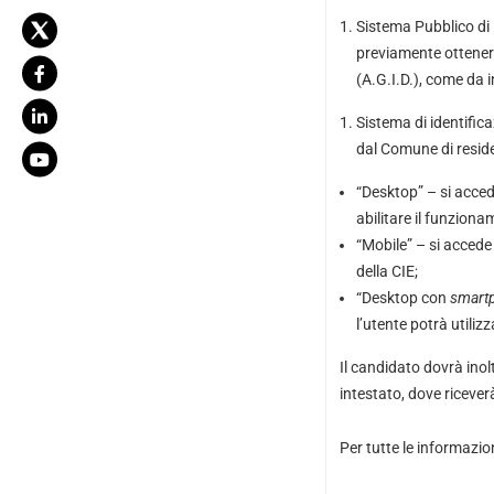
Sistema Pubblico di 
previamente ottener
(A.G.I.D.), come da i
Sistema di identifica
dal Comune di reside
“Desktop” – si acce
abilitare il funzion
“Mobile” – si acced
della CIE;
“
Desktop con
smart
l’utente potrà utilizz
Il candidato dovrà inol
intestato, dove ricever
Per tutte le informazio